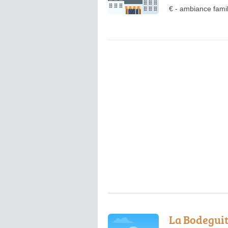
€
-
ambiance famil
La Bodegui