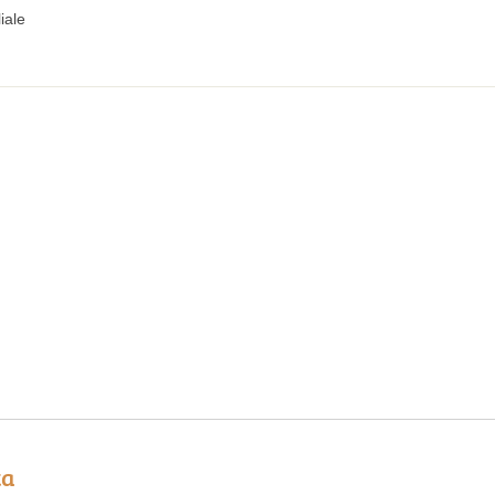
iale
ta