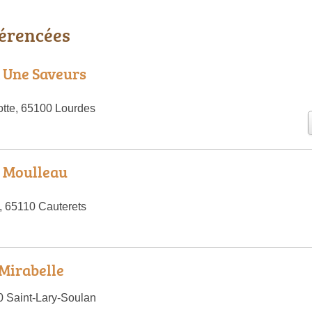
férencées
t Une Saveurs
otte, 65100 Lourdes
u Moulleau
t, 65110 Cauterets
 Mirabelle
 Saint-Lary-Soulan