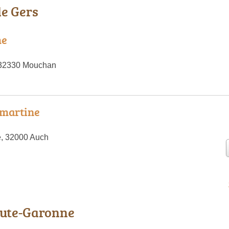
le Gers
me
, 32330 Mouchan
amartine
e, 32000 Auch
aute-Garonne