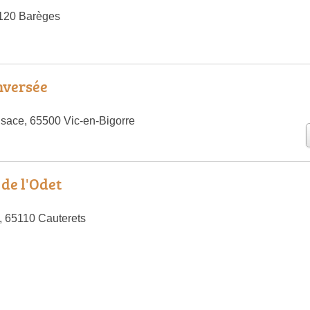
5120 Barèges
nversée
lsace, 65500 Vic-en-Bigorre
 de l'Odet
, 65110 Cauterets