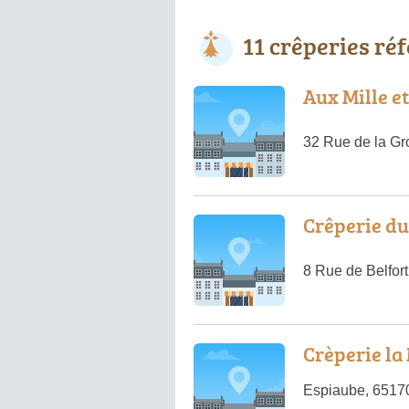
11 crêperies ré
Aux Mille e
32 Rue de la Gr
Crêperie d
8 Rue de Belfor
Crèperie la
Espiaube, 65170