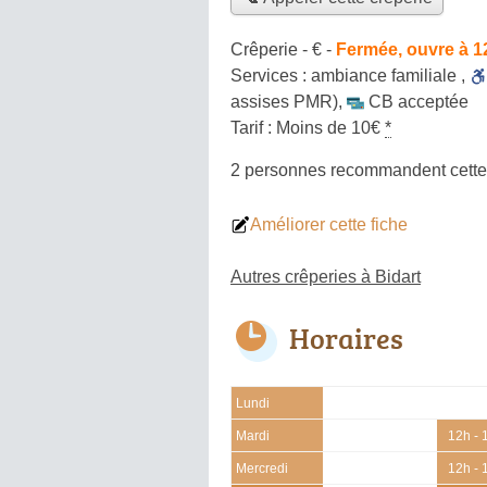
Crêperie -
€
-
Fermée, ouvre à 1
Services :
ambiance familiale
,
assises PMR)
,
CB acceptée
Tarif :
Moins de 10€
*
2 personnes
recommandent
cette
Améliorer cette fiche
Autres crêperies à Bidart
Horaires
Lundi
Mardi
12h - 
Mercredi
12h - 