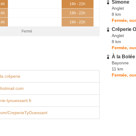
Simone
14h
19h - 22h
Anglet
14h
19h - 22h
8 km
Fermée, ouv
14h
19h - 22h
Crêperie O
Fermé
Anglet
8 km
Fermée, ouv
À la Bolée
Bayonne
11 km
Fermée, ouv
la crêperie
hotmail.com
ie-tyouessant.fr
com/CreperieTyOuessant