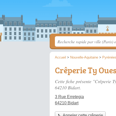
Accueil
>
Nouvelle-Aquitaine
>
Pyrénées
Crêperie Ty Oue
Cette fiche présente "Crêperie T
64210 Bidart.
3 Rue Erretegia
64210 Bidart
📞 Appeler cette crêperie