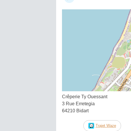
Crêperie Ty Ouessant
3 Rue Erretegia
64210 Bidart
Trajet Waze