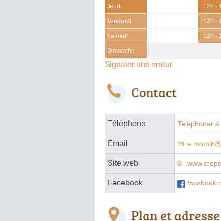
Jeudi
12h - 
Vendredi
12h - 
Samedi
12h - 
Dimanche
Signaler une erreur
Contact
Téléphone
Téléphoner à 
Email
e.mominⓐ
Site web
www.creper
Facebook
facebook.
Plan et adresse