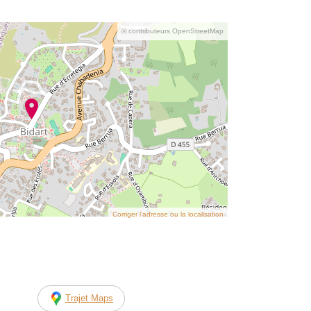
© contributeurs OpenStreetMap
Corriger l’adresse ou la localisation
Trajet Maps