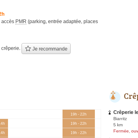
2h
accès
PMR
(parking, entrée adaptée, places
 crêperie.
Je recommande
Crê
Crêperie l
19h - 22h
Biarritz
14h
19h - 22h
5 km
Fermée, ouv
14h
19h - 22h