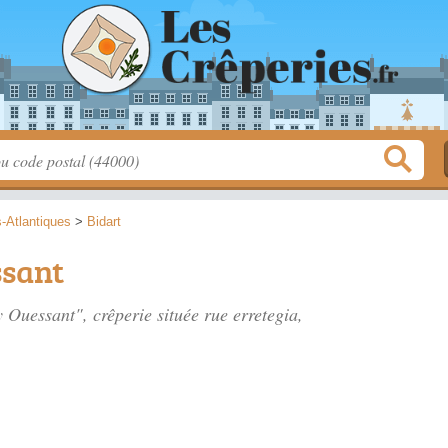
-Atlantiques
>
Bidart
ssant
y Ouessant", crêperie située
rue erretegia
,