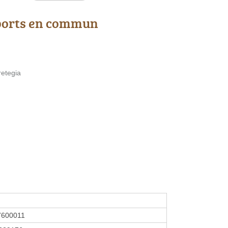
ports en commun
retegia
7600011