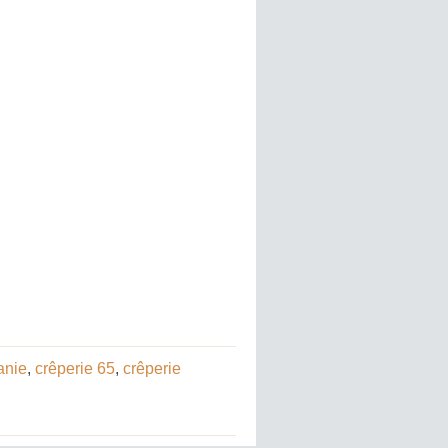
anie
,
crêperie 65
,
crêperie