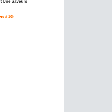
et Une Saveurs
re à 10h