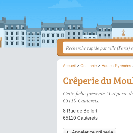
Accueil
>
Occitanie
>
Hautes-Pyrénées
Crêperie du Mou
Cette fiche présente "Crêperie 
65110 Cauterets.
8 Rue de Belfort
65110 Cauterets
📞 Appeler ce crêperie