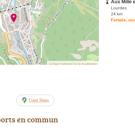
Aux Mille 
Lourdes
24 km
Fermée, ouv
Corriger l’adresse ou la localisation
Trajet Maps
ports en commun