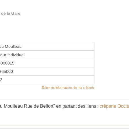
 de la Gare
du Moulleau
eur individuel
0000015
965000
22
Éditer les informations de ma crêperie
u Moulleau Rue de Belfort" en partant des liens :
crêperie Occit