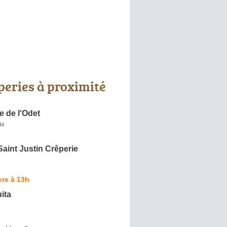
peries à proximité
e de l'Odet
eu
aint Justin Crêperie
re à 13h
ita