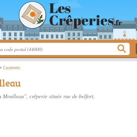
>
Cauterets
lleau
du Moulleau", crêperie située
rue de belfort
,