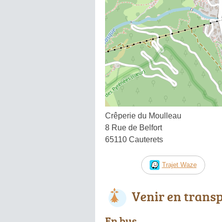
Crêperie du Moulleau
8 Rue de Belfort
65110 Cauterets
Trajet Waze
Venir en trans
En bus