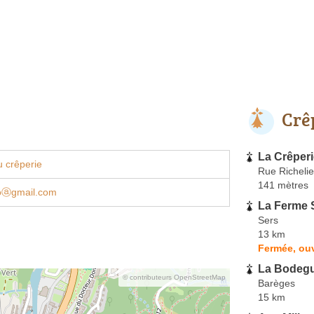
Crê
La Crêperi
 crêperie
Rue Richeli
141 mètres
oⓐgmail.com
La Ferme S
Sers
13 km
Fermée, ouv
La Bodegu
© contributeurs OpenStreetMap
Barèges
15 km