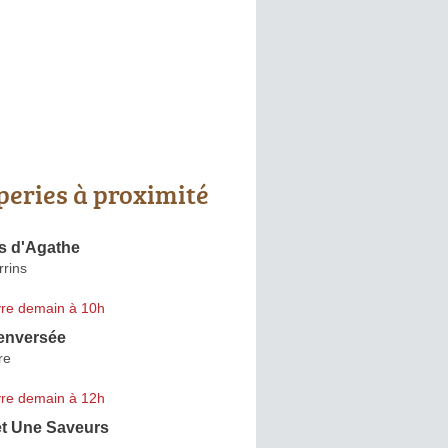
peries à proximité
s d'Agathe
rins
re demain à 10h
renversée
re
re demain à 12h
et Une Saveurs