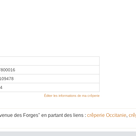
7800016
109478
24
Éditer les informations de ma crêperie
enue des Forges" en partant des liens :
crêperie Occitanie
,
crê