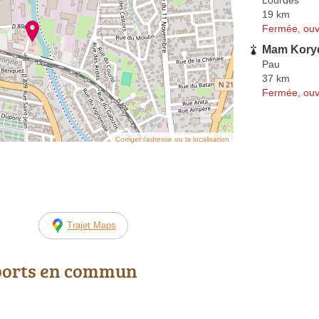
19 km
Fermée, ouv
Mam Kory
Pau
37 km
Fermée, ouv
Corriger l’adresse ou la localisation
Trajet Maps
ports en commun