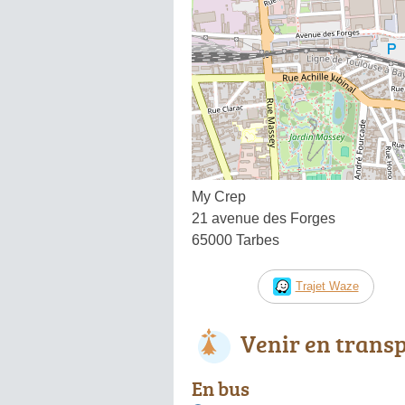
My Crep
21 avenue des Forges
65000 Tarbes
Trajet Waze
Venir en trans
En bus