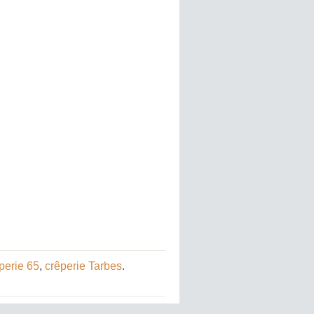
perie 65
,
crêperie Tarbes
.