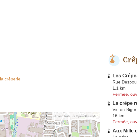
Crê
Les Crêpe
la crêperie
Rue Despour
1.1 km
Fermée, ouv
La crêpe 
Vic-en-Bigor
16 km
© contributeurs OpenStreetMap
Fermée, ouv
Aux Mille 
Lourdes