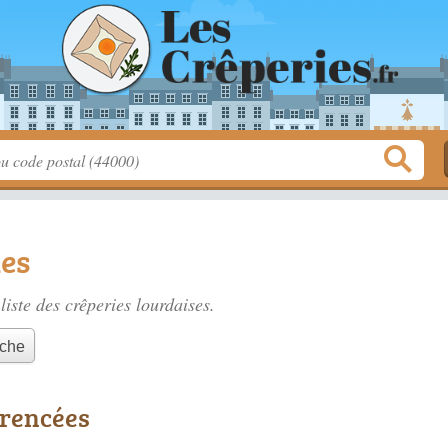
des
liste des
crêperies lourdaises
.
nche
érencées