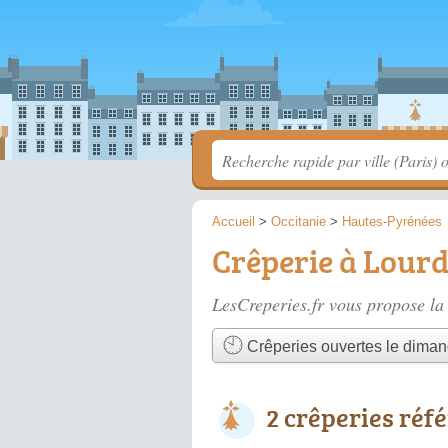
Accueil
>
Occitanie
>
Hautes-Pyrénées
Crêperie à Lour
LesCreperies.fr vous propose la 
Crêperies ouvertes le dima
2 crêperies réf