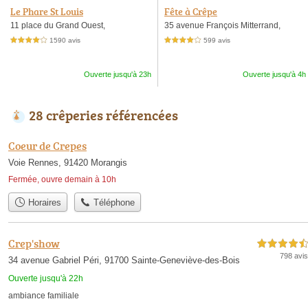
Le Phare St Louis
Fête à Crêpe
11 place du Grand Ouest,
35 avenue François Mitterrand,
1590 avis
599 avis
4,0 étoiles sur 5
4,0 étoiles sur 5
Ouverte jusqu'à 23h
Ouverte jusqu'à 4h
28 crêperies référencées
Coeur de Crepes
Voie Rennes, 91420 Morangis
Fermée, ouvre demain à 10h
Horaires
Téléphone
Crep'show
4,5 étoiles sur 5
798 avis
34 avenue Gabriel Péri, 91700 Sainte-Geneviève-des-Bois
Ouverte jusqu'à 22h
ambiance familiale