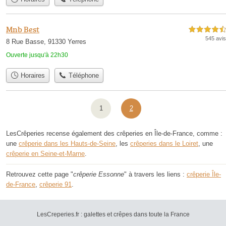
Mnb Best
4,5 étoiles sur 5
545 avis
8 Rue Basse, 91330 Yerres
Ouverte jusqu'à 22h30
Horaires
Téléphone
1
2
LesCrêperies recense également des crêperies en Île-de-France, comme :
une
crêperie dans les Hauts-de-Seine
, les
crêperies dans le Loiret
, une
crêperie en Seine-et-Marne
.
Retrouvez cette page "
crêperie Essonne
" à travers les liens :
crêperie Île-
de-France
,
crêperie 91
.
LesCreperies.fr : galettes et crêpes dans toute la France