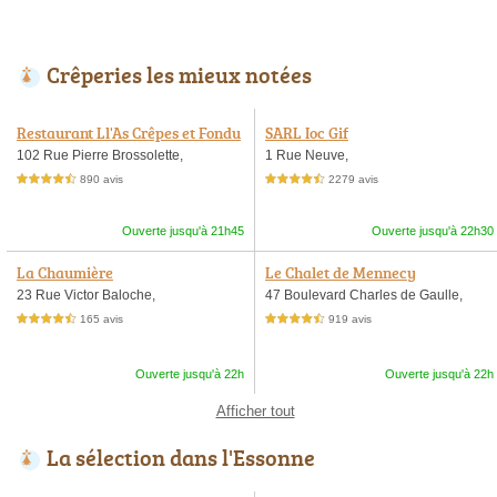
Crêperies les mieux notées
Restaurant Ll'As Crêpes et Fondu
SARL Ioc Gif
es
102 Rue Pierre Brossolette,
1 Rue Neuve,
890 avis
2279 avis
4,5 étoiles sur 5
4,5 étoiles sur 5
Ouverte jusqu'à 21h45
Ouverte jusqu'à 22h30
La Chaumière
Le Chalet de Mennecy
23 Rue Victor Baloche,
47 Boulevard Charles de Gaulle,
165 avis
919 avis
4,5 étoiles sur 5
4,5 étoiles sur 5
Ouverte jusqu'à 22h
Ouverte jusqu'à 22h
Afficher tout
La sélection dans l'Essonne