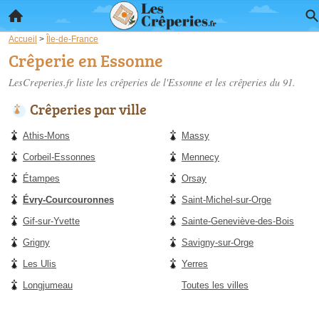
Accueil
>
Île-de-France
Crêperie en Essonne
LesCreperies.fr liste les
crêperies de l'Essonne
et les crêperies du 91.
Crêperies par ville
Athis-Mons
Massy
Corbeil-Essonnes
Mennecy
Étampes
Orsay
Évry-Courcouronnes
Saint-Michel-sur-Orge
Gif-sur-Yvette
Sainte-Geneviève-des-Bois
Grigny
Savigny-sur-Orge
Les Ulis
Yerres
Longjumeau
Toutes les villes