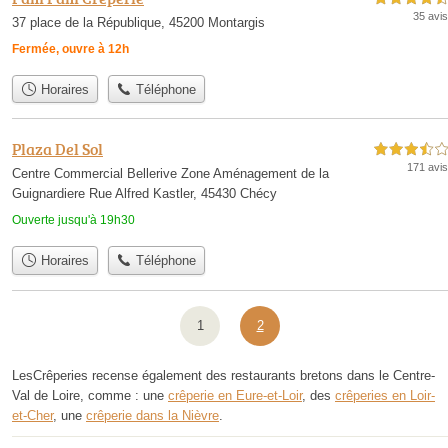
35 avis
37 place de la République, 45200 Montargis
Fermée, ouvre à 12h
Horaires
Téléphone
Plaza Del Sol
3,5 étoiles sur 5
171 avis
Centre Commercial Bellerive Zone Aménagement de la
Guignardiere Rue Alfred Kastler, 45430 Chécy
Ouverte jusqu'à 19h30
Horaires
Téléphone
1
2
LesCrêperies recense également des restaurants bretons dans le Centre-
Val de Loire, comme : une
crêperie en Eure-et-Loir
, des
crêperies en Loir-
et-Cher
, une
crêperie dans la Nièvre
.