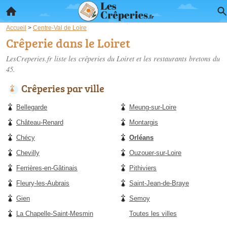
Accueil
>
Centre-Val de Loire
Crêperie dans le Loiret
LesCreperies.fr liste les
crêperies du Loiret
et les restaurants bretons du
45.
Crêperies par ville
Bellegarde
Meung-sur-Loire
Château-Renard
Montargis
Chécy
Orléans
Chevilly
Ouzouer-sur-Loire
Ferrières-en-Gâtinais
Pithiviers
Fleury-les-Aubrais
Saint-Jean-de-Braye
Gien
Semoy
La Chapelle-Saint-Mesmin
Toutes les villes