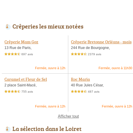
Crêperies les mieux notées
Crêperie Mam Goz
Crêperie Bretonne Orléans - mais
on familiale fondée en 1956
13 Rue de Paris,
244 Rue de Bourgogne,
697 avis
2379 avis
4,5 étoiles sur 5
4,5 étoiles sur 5
Fermée, ouvre à 12h
Fermée, ouvre à 11h30
Caramel et Fleur de Sel
Roc Maria
2 place Saint-Macé,
40 Rue Jules César,
755 avis
487 avis
4,5 étoiles sur 5
4,5 étoiles sur 5
Fermée, ouvre à 12h
Fermée, ouvre à 12h
Afficher tout
La sélection dans le Loiret