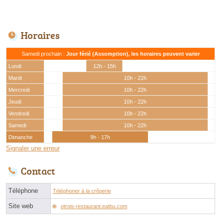
Horaires
Samedi prochain :
Jour férié (Assomption), les horaires peuvent varier
Lundi
12h - 15h
Mardi
10h - 22h
Mercredi
10h - 22h
Jeudi
10h - 22h
Vendredi
10h - 22h
Samedi
10h - 22h
Dimanche
9h - 17h
Signaler une erreur
Contact
Téléphone
Téléphoner à la crêperie
Site web
otrois-restaurant.eatbu.com