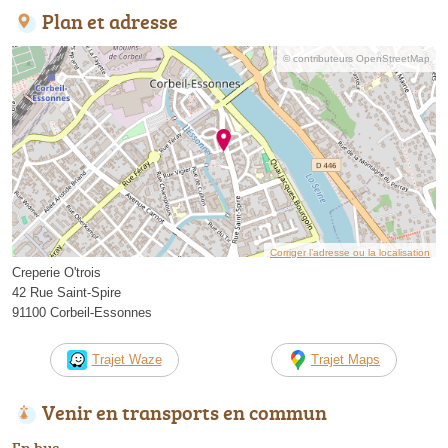
Plan et adresse
© contributeurs OpenStreetMap
Corriger l’adresse ou la localisation
Creperie O'trois
42 Rue Saint-Spire
91100 Corbeil-Essonnes
Trajet Waze
Trajet Maps
Venir en transports en commun