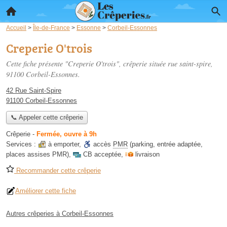
Accueil
>
Île-de-France
>
Essonne
>
Corbeil-Essonnes
Creperie O'trois
Cette fiche présente "Creperie O'trois", crêperie située
rue saint-spire
,
91100 Corbeil-Essonnes.
42 Rue Saint-Spire
91100 Corbeil-Essonnes
📞 Appeler cette crêperie
Crêperie
-
Fermée, ouvre à 9h
Services :
à emporter
,
accès
PMR
(parking, entrée adaptée,
places assises PMR)
,
CB acceptée
,
livraison
Recommander cette crêperie
Améliorer cette fiche
Autres crêperies à Corbeil-Essonnes