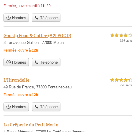
Fermée, ouvre mardi à 11h30
Horaires
Téléphone
Gousty Food & Coffee (A2I FOOD)
4,0 étoiles sur 5
316 avis
3 Ter avenue Gallieni, 77000 Melun
Fermée, ouvre à 12h
Horaires
Téléphone
L'Hirondelle
4,5 étoiles sur 5
778 avis
49 Rue de France, 77300 Fontainebleau
Fermée, ouvre à 12h
Horaires
Téléphone
La Crêperie du Petit Morin
4 Place Mémorial, 77260 La Ferté-sous-Jouarre