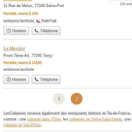
229 avis
11 Rue de Melun, 77240 Seine-Port
Fermée, ouvre à 12h
ambiance familiale
,
Petit Futé
Horaires
Téléphone
Le Menhir
Prom 7ème Art, 77200 Torcy
Fermée, ouvre à 11h30
ambiance familiale
Horaires
Téléphone
1
2
LesCrêperies recense également des restaurants bretons en Île-de-France,
comme : une
crêperie dans l'Oise
, les
crêperies en Seine-Saint-Denis
, une
crêperie en Val-d'Oise
.