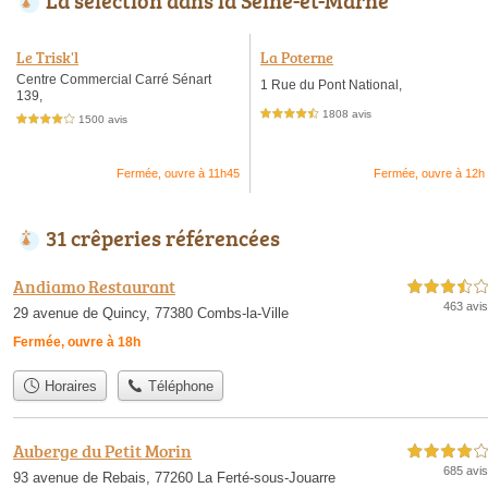
La sélection dans la Seine-et-Marne
Le Trisk'l
La Poterne
Centre Commercial Carré Sénart
1 Rue du Pont National,
139,
1808 avis
4,5 étoiles sur 5
1500 avis
4,0 étoiles sur 5
Fermée, ouvre à 11h45
Fermée, ouvre à 12h
31 crêperies référencées
Andiamo Restaurant
3,5 étoiles sur 5
463 avis
29 avenue de Quincy, 77380 Combs-la-Ville
Fermée, ouvre à 18h
Horaires
Téléphone
Auberge du Petit Morin
4,0 étoiles sur 5
685 avis
93 avenue de Rebais, 77260 La Ferté-sous-Jouarre