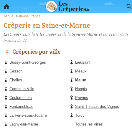
Accueil
>
Île-de-France
Crêperie en Seine-et-Marne
LesCreperies.fr liste les
crêperies de la Seine-et-Marne
et les restaurants
bretons du 77.
Crêperies par ville
Bussy-Saint-Georges
Lieusaint
Cesson
Meaux
Chelles
Melun
Combs-la-Ville
Nangis
Coulommiers
Provins
Fontainebleau
Saint-Thibault-des-Vignes
La Ferté-sous-Jouarre
Torcy
Lagny-sur-Marne
Toutes les villes