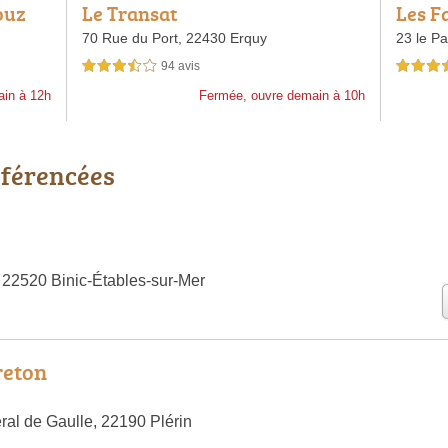
ouz
Le Transat
Les F
nt
70 Rue du Port,
22430 Erquy
23 le Pa
94 avis
3,5 étoiles sur 5
4,0 étoiles 
ain à 12h
Fermée, ouvre demain à 10h
éférencées
 22520 Binic-Étables-sur-Mer
reton
al de Gaulle, 22190 Plérin