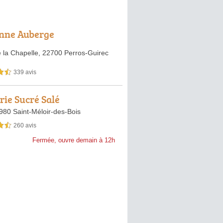
nne Auberge
 la Chapelle,
22700 Perros-Guirec
339 avis
sur 5
rie Sucré Salé
980 Saint-Méloir-des-Bois
260 avis
sur 5
Fermée, ouvre demain à 12h