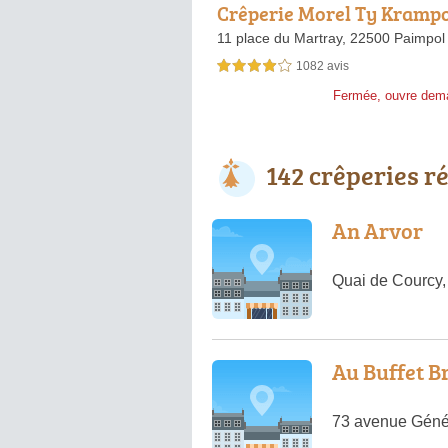
Crêperie Morel Ty Kramp
11 place du Martray,
22500 Paimpol
1082 avis
4,0 étoiles sur 5
Fermée, ouvre dem
142 crêperies r
An Arvor
Quai de Courcy,
Au Buffet B
73 avenue Génér