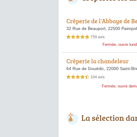
Crêperie de l’Abbaye de 
rt
32 Rue de Beauport,
22500 Paimpol
759 avis
5,0 étoiles sur 5
Fermée, ouvre lund
Crêperie la chandeleur
64 Rue de Gouédic,
22000 Saint-Br
334 avis
4,5 étoiles sur 5
Fermée, ouvre dem
La sélection da