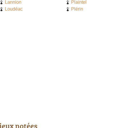
Lannion
Plaintel
Loudéac
Plérin
ieux notées