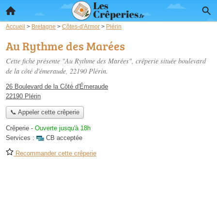
Accueil
>
Bretagne
>
Côtes-d'Armor
>
Plérin
Au Rythme des Marées
Cette fiche présente "Au Rythme des Marées", crêperie située
boulevard
de la côté d'émeraude
, 22190 Plérin.
26 Boulevard de la Côté d'Émeraude
22190 Plérin
📞 Appeler cette crêperie
Crêperie
-
Ouverte jusqu'à 18h
Services :
CB acceptée
Recommander cette crêperie