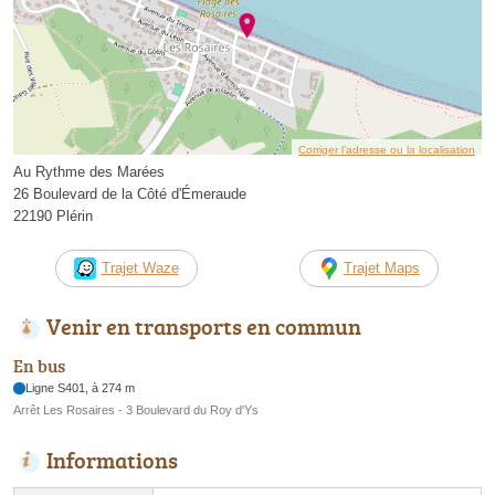
Corriger l’adresse ou la localisation
Au Rythme des Marées
26 Boulevard de la Côté d'Émeraude
22190 Plérin
Trajet Waze
Trajet Maps
Venir en transports en commun
En bus
Ligne S401, à 274 m
Arrêt Les Rosaires - 3 Boulevard du Roy d'Ys
Informations