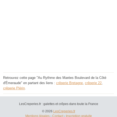
Retrouvez cette page "Au Rythme des Marées Boulevard de la Côté
d'Émeraude" en partant des liens :
crêperie Bretagne
,
crêperie 22
,
crêperie Plérin
.
LesCreperies.fr : galettes et crêpes dans toute la France
© 2026
LesCreperies.fr
Mentions légales
-
Contact
-
Inscription gratuite