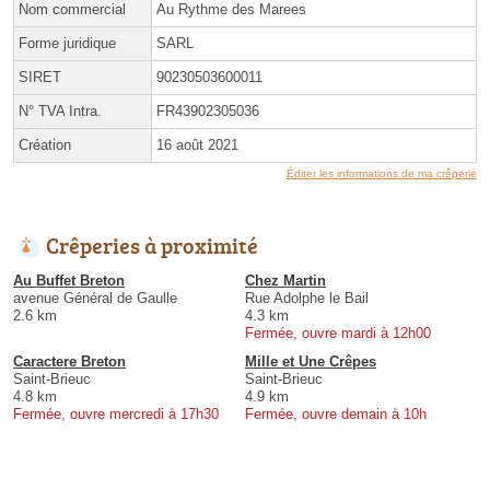
Nom commercial
Au Rythme des Marees
Forme juridique
SARL
SIRET
90230503600011
N° TVA Intra.
FR43902305036
Création
16 août 2021
Éditer les informations de ma crêperie
Crêperies à proximité
Au Buffet Breton
Chez Martin
avenue Général de Gaulle
Rue Adolphe le Bail
2.6 km
4.3 km
Fermée, ouvre mardi à 12h00
Caractere Breton
Mille et Une Crêpes
Saint-Brieuc
Saint-Brieuc
4.8 km
4.9 km
Fermée, ouvre mercredi à 17h30
Fermée, ouvre demain à 10h