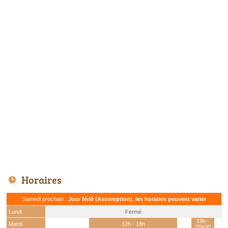
Horaires
Samedi prochain :
Jour férié (Assomption), les horaires peuvent varier
Lundi
Fermé
19h -
Mardi
12h - 18h
20h30