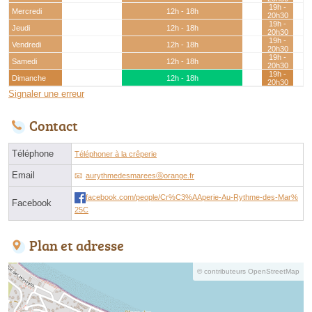
19h -
Mercredi
12h - 18h
20h30
19h -
Jeudi
12h - 18h
20h30
19h -
Vendredi
12h - 18h
20h30
19h -
Samedi
12h - 18h
20h30
19h -
Dimanche
12h - 18h
20h30
Signaler une erreur
Contact
Téléphone
Téléphoner à la crêperie
Email
aurythmedesmareesⓐorange.fr
facebook.com/people/Cr%C3%AAperie-Au-Rythme-des-Mar%
Facebook
25C
Plan et adresse
© contributeurs OpenStreetMap