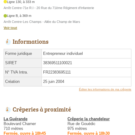
Ligne 130, à 333 m
Arrêt Centre-71e R.I - 20 Rue du 71ème Régiment d'Infanterie
Ligne B, à 369 m
Arrêt Centre-Les Champs - Allée du Champ de Mars
Voir tout
Informations
Forme juridique
Entrepreneur individuel
SIRET
38369511100021
N° TVA Intra.
FR22383695111
Création
25 juin 2004
Éditer les informations de ma crêperie
Crêperies à proximité
La Guérande
Crêperie la chandeleur
Boulevard Charner
Rue de Gouédic
710 mètres
975 mètres
Fermée, ouvre à 18h45
Fermée, ouvre à 18h30