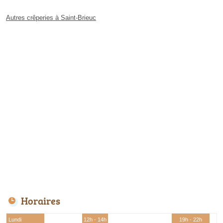
Autres crêperies à Saint-Brieuc
Horaires
Lundi
12h - 14h
19h - 22h