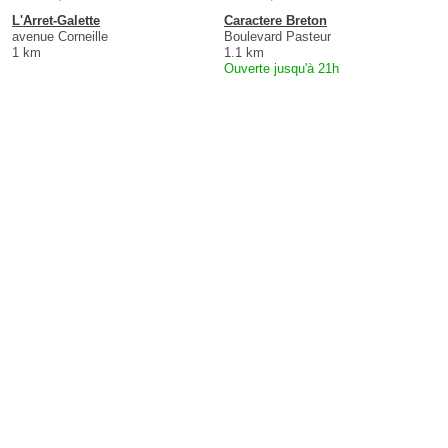
L'Arret-Galette
Caractere Breton
avenue Corneille
Boulevard Pasteur
1 km
1.1 km
Ouverte jusqu'à 21h