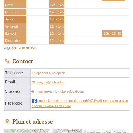
Mardi
12h - 14h
Mercredi
12h - 14h
Jeudi
12h - 14h
Vendredi
12h - 14h
Samedi
12h - 14h
19h - 21h30
Dimanche
12h - 14h
Signaler une erreur
Contact
Téléphone
Téléphoner au crêperie
Email
youyoxⓐhotmail.fr
Site web
mounieryannick.site-solocal.com
facebook.com/La-cuisine-du-march%C3%A9-restaurant-a-sain
Facebook
t-brieuc-364047417002202
Plan et adresse
© contributeurs OpenStreetMap