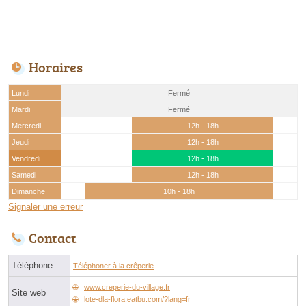
Horaires
Lundi
Fermé
Mardi
Fermé
Mercredi
12h - 18h
Jeudi
12h - 18h
Vendredi
12h - 18h
Samedi
12h - 18h
Dimanche
10h - 18h
Signaler une erreur
Contact
Téléphone
Téléphoner à la crêperie
www.creperie-du-village.fr
Site web
lote-dla-flora.eatbu.com/?lang=fr