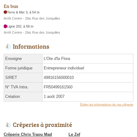
En bus
Terre & Mer 3, à 54 m
Arrêt Centre - 2bis Rue des Jonquilles
Ligne 202, à 58 m
Arrêt Centre - 2bis Rue des Jonquilles
Informations
Enseigne
L'Ote d'la Flora
Forme juridique
Entrepreneur individuel
SIRET
49916156000010
N° TVA Intra.
FR50499161560
Création
1 août 2007
Éditer les informations de ma crêperie
Crêperies à proximité
Crêperie Chris Traou Mad
Le Zef