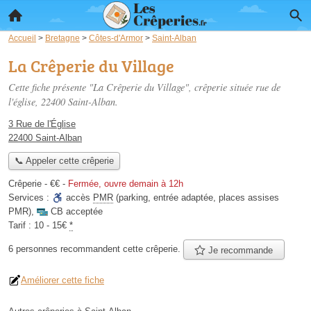
Accueil
>
Bretagne
>
Côtes-d'Armor
>
Saint-Alban
La Crêperie du Village
Cette fiche présente "La Crêperie du Village", crêperie située
rue de
l'église
, 22400 Saint-Alban.
3 Rue de l'Église
22400 Saint-Alban
📞 Appeler cette crêperie
Crêperie -
€€
-
Fermée, ouvre demain à 12h
Services :
accès
PMR
(parking, entrée adaptée, places assises
PMR)
,
CB acceptée
Tarif :
10 - 15€
*
6 personnes
recommandent
cette crêperie.
Je recommande
Améliorer cette fiche