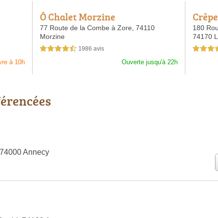
Ô Chalet Morzine
Crêpe
77 Route de la Combe à Zore,
74110
180 Rou
Morzine
74170 L
1986 avis
4,5 étoiles sur 5
4,0 étoiles 
vre à 10h
Ouverte jusqu'à 22h
férencées
 74000 Annecy