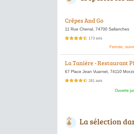
Crêpes And Go
11 Rue Chenal,
74700 Sallanches
173 avis
4,5 étoiles sur 5
Fermée, ouvr
La Tanière - Restaurant P
a
67 Place Jean Vuarnet,
74110 Morzi
281 avis
4,5 étoiles sur 5
Ouverte ju
La sélection da