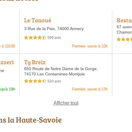
Le Tanoué
Resta
67 avenu
3 Rue de la Paix,
74000 Annecy
Chamoni
599 avis
4,5 étoiles sur 5
4,5 étoiles 
e à 11h30
Fermée, ouvre à 10h
izzeri
Ty Breiz
650 Route de Notre Dame de la Gorge,
ne
74170 Les Contamines-Montjoie
520 avis
4,5 étoiles sur 5
squ'à 19h
Fermée, ouvre à 17h
Afficher tout
ns la Haute-Savoie