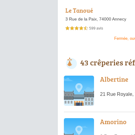
Le Tanoué
3 Rue de la Paix,
74000 Annecy
599 avis
4,5 étoiles sur 5
Fermée, ou
43 crêperies ré
Albertine
21 Rue Royale,
Amorino