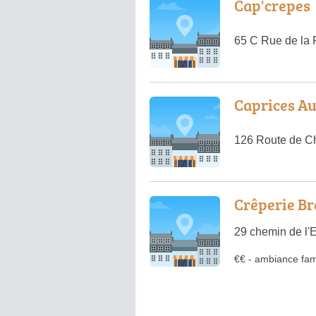
Cap'crepes
65 C Rue de la 
Caprices Au
126 Route de Ch
Crêperie Br
29 chemin de l'
€€
-
ambiance fami