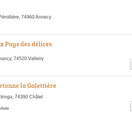
Pérollière, 74960 Annecy
x Pays des délices
ancy, 74520 Valleiry
etonne la Galettière
Etringa, 74390 Châtel
liale