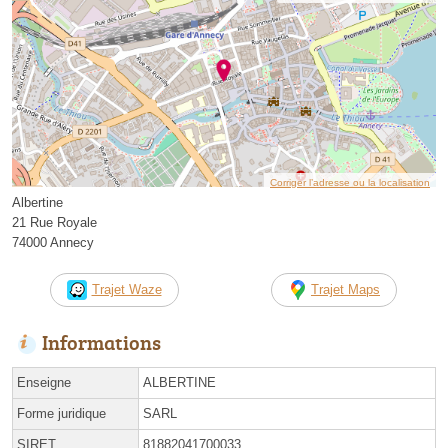
Corriger l’adresse ou la localisation
Albertine
21 Rue Royale
74000 Annecy
Trajet Waze
Trajet Maps
Informations
Enseigne
ALBERTINE
Forme juridique
SARL
SIRET
81882041700033