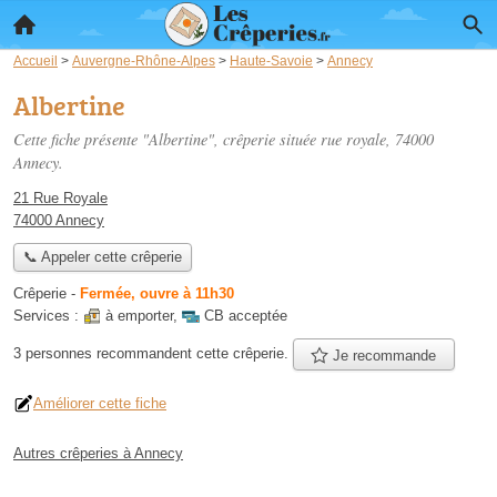
Accueil
>
Auvergne-Rhône-Alpes
>
Haute-Savoie
>
Annecy
Albertine
Cette fiche présente "Albertine", crêperie située
rue royale
, 74000
Annecy.
21 Rue Royale
74000 Annecy
📞 Appeler cette crêperie
Crêperie
-
Fermée, ouvre à 11h30
Services :
à emporter
,
CB acceptée
3 personnes
recommandent
cette crêperie.
Je recommande
Améliorer cette fiche
Autres crêperies à Annecy