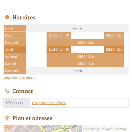
Horaires
Lundi
Fermé
Mardi
11h30 - 14h30
18h30 - 21h
Mercredi
11h30 - 21h
Jeudi
11h30 - 14h30
18h30 - 21h
Vendredi
11h30 - 21h
Samedi
11h30 - 21h
Dimanche
Fermé
Signaler une erreur
Contact
Téléphone
Téléphoner à la crêperie
Plan et adresse
© contributeurs OpenStreetMap