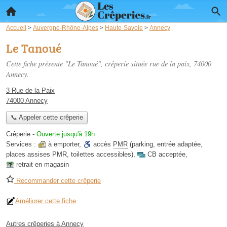
Accueil
>
Auvergne-Rhône-Alpes
>
Haute-Savoie
>
Annecy
Le Tanoué
Cette fiche présente "Le Tanoué", crêperie située
rue de la paix
, 74000
Annecy.
3 Rue de la Paix
74000 Annecy
📞 Appeler cette crêperie
Crêperie
-
Ouverte jusqu'à 19h
Services :
à emporter
,
accès
PMR
(parking, entrée adaptée,
places assises PMR, toilettes accessibles)
,
CB acceptée
,
retrait en magasin
Recommander cette crêperie
Améliorer cette fiche
Autres crêperies à Annecy