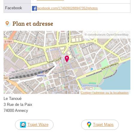
Facebook
facebook.com/1746090288947352/photos
Plan et adresse
© contributeurs OpenStreetMap
Corriger l’adresse ou la localisation
Le Tanoué
3 Rue de la Paix
74000 Annecy
Trajet Waze
Trajet Maps