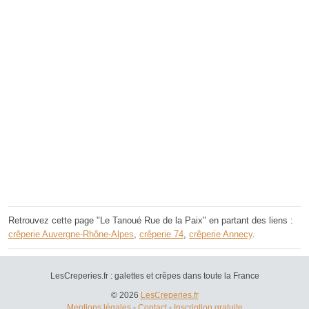
Retrouvez cette page "Le Tanoué Rue de la Paix" en partant des liens :
crêperie Auvergne-Rhône-Alpes
,
crêperie 74
,
crêperie Annecy
.
LesCreperies.fr : galettes et crêpes dans toute la France
© 2026
LesCreperies.fr
Mentions légales
-
Contact
-
Inscription gratuite