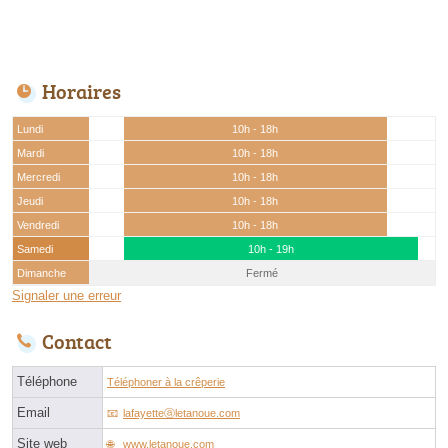
Horaires
Lundi
10h - 18h
Mardi
10h - 18h
Mercredi
10h - 18h
Jeudi
10h - 18h
Vendredi
10h - 18h
Samedi
10h - 19h
Dimanche
Fermé
Signaler une erreur
Contact
Téléphone
Téléphoner à la crêperie
Email
lafayetteⓐletanoue.com
Site web
www.letanoue.com