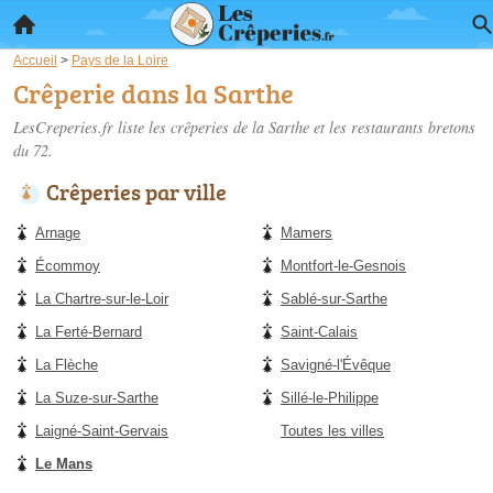
Accueil
>
Pays de la Loire
Crêperie dans la Sarthe
LesCreperies.fr liste les
crêperies de la Sarthe
et les restaurants bretons
du 72.
Crêperies par ville
Arnage
Mamers
Écommoy
Montfort-le-Gesnois
La Chartre-sur-le-Loir
Sablé-sur-Sarthe
La Ferté-Bernard
Saint-Calais
La Flèche
Savigné-l'Évêque
La Suze-sur-Sarthe
Sillé-le-Philippe
Laigné-Saint-Gervais
Toutes les villes
Le Mans