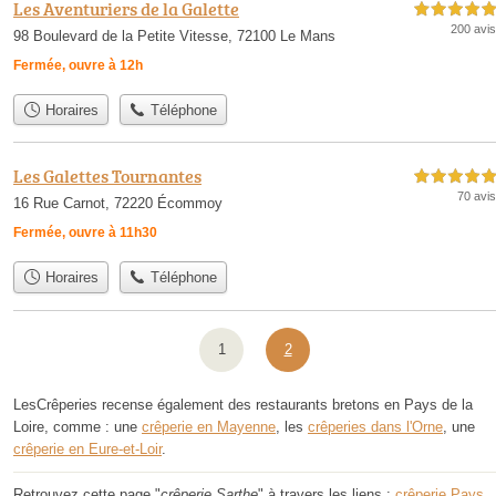
Les Aventuriers de la Galette
5,0 étoiles sur 5
200 avis
98 Boulevard de la Petite Vitesse, 72100 Le Mans
Fermée, ouvre à 12h
Horaires
Téléphone
Les Galettes Tournantes
5,0 étoiles sur 5
70 avis
16 Rue Carnot, 72220 Écommoy
Fermée, ouvre à 11h30
Horaires
Téléphone
1
2
LesCrêperies recense également des restaurants bretons en Pays de la
Loire, comme : une
crêperie en Mayenne
, les
crêperies dans l'Orne
, une
crêperie en Eure-et-Loir
.
Retrouvez cette page "
crêperie Sarthe
" à travers les liens :
crêperie Pays