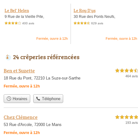
Le Bel' Helen
Le Roy D’ys
9 Rue de la Vieille Prte,
30 Rue des Ponts Neufs,
400 avis
629 avis
4,0 étoiles sur 5
4,5 étoiles sur 5
Fermée, ouvre à 12h
Fermée, ouvre à 12h
24 crêperies référencées
Ben et Suzette
4,5 étoiles sur 5
464 avis
18 Rue du Pont, 72210 La Suze-sur-Sarthe
Fermée, ouvre à 12h
Horaires
Téléphone
Chez Clémence
5,0 étoiles sur 5
193 avis
53 Rue d'Arcole, 72000 Le Mans
Fermée, ouvre à 12h