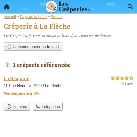
Accueil
>
Pays de la Loire
>
Sarthe
Crêperie à La Flèche
LesCreperies.fr vous propose la liste des
crêperies fléchoises
.
Crêperies ouvertes le lundi
1 crêperie référencée
La Bisquine
4,5 étoiles sur 5
941 avis
11 Rue Henri Iv, 72200 La Flèche
Fermée, ouvre à 12h
Horaires
Téléphone