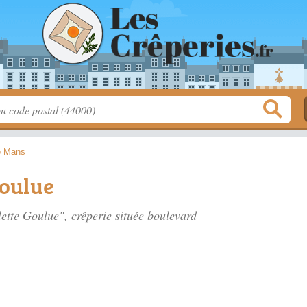
e Mans
Goulue
lette Goulue", crêperie située
boulevard