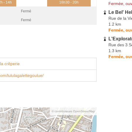
h - 14h
16h30 - 20h
Fermée, ouv
Fermé
Le Bel' He
Rue de la Vie
Fermé
1.2 km
Fermée, ouv
L'Explorat
Rue des 3 S
1.3 km
Fermée, ouv
la crêperie
om/lululagalettegoulue/
© contributeurs OpenStreetMap