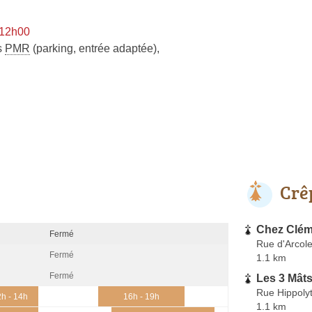
 12h00
s
PMR
(parking, entrée adaptée)
,
Crê
Chez Clé
Fermé
Rue d'Arcol
Fermé
1.1 km
Fermé
Les 3 Mât
Rue Hippoly
h - 14h
16h - 19h
1.1 km