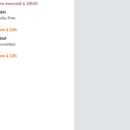
re mercredi à 19h00
len
ille Prte
re à 12h
eur
onnettes
re à 12h