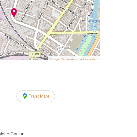
Corriger l’adresse ou la localisation
Trajet Maps
alette Goulue