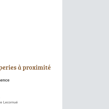
peries à proximité
mence
e
s
te Lecornué