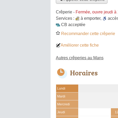
Crêperie
-
Fermée, ouvre jeudi à
Services :
à emporter
,
accè
CB acceptée
Recommander cette crêperie
Améliorer cette fiche
Autres crêperies au Mans
Horaires
Lundi
Mardi
Mercredi
Jeudi
12