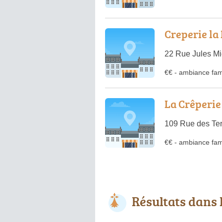
Creperie la
22 Rue Jules M
€€
-
ambiance fami
La Crêperie 
109 Rue des Te
€€
-
ambiance fami
Résultats dans l