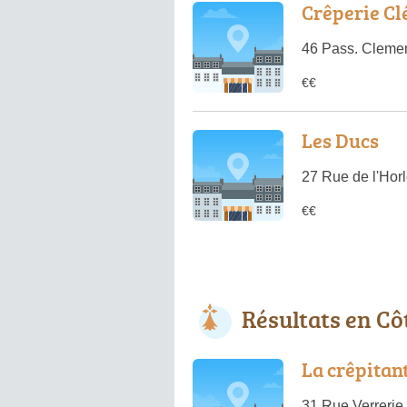
Crêperie C
46 Pass. Cleme
€€
Les Ducs
27 Rue de l'Hor
€€
Résultats en Cô
La crêpitan
31 Rue Verrerie