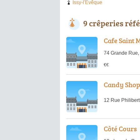
Issy-l'Évêque
9 crêperies réf
Cafe Saint 
74 Grande Rue,
€€
Candy Sho
12 Rue Philiber
Côté Cours