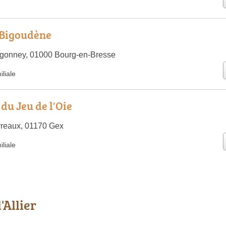
 Bigoudène
igonney, 01000 Bourg-en-Bresse
liale
du Jeu de l'Oie
rreaux, 01170 Gex
liale
'Allier