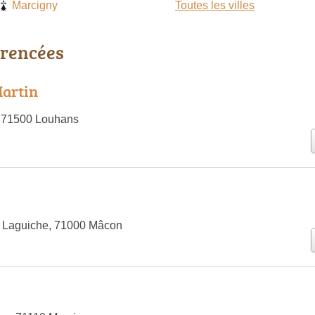
Marcigny
Toutes les villes
érencées
Martin
 71500 Louhans
p
t Laguiche, 71000 Mâcon