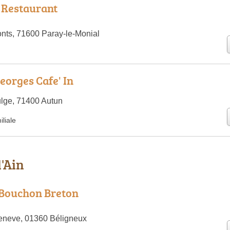
 Restaurant
nts, 71600 Paray-le-Monial
eorges Cafe' In
lge, 71400 Autun
liale
l'Ain
 Bouchon Breton
eneve, 01360 Béligneux