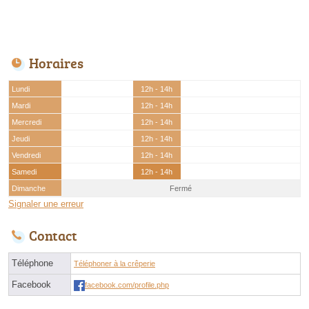
Horaires
Lundi
12h - 14h
Mardi
12h - 14h
Mercredi
12h - 14h
Jeudi
12h - 14h
Vendredi
12h - 14h
Samedi
12h - 14h
Dimanche
Fermé
Signaler une erreur
Contact
Téléphone
Téléphoner à la crêperie
Facebook
facebook.com/profile.php