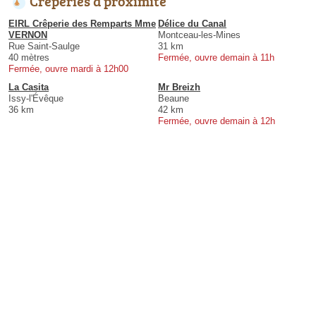
Crêperies à proximité
EIRL Crêperie des Remparts Mme
Délice du Canal
VERNON
Montceau-les-Mines
Rue Saint-Saulge
31 km
40 mètres
Fermée, ouvre demain à 11h
Fermée, ouvre mardi à 12h00
La Casita
Mr Breizh
Issy-l'Évêque
Beaune
36 km
42 km
Fermée, ouvre demain à 12h