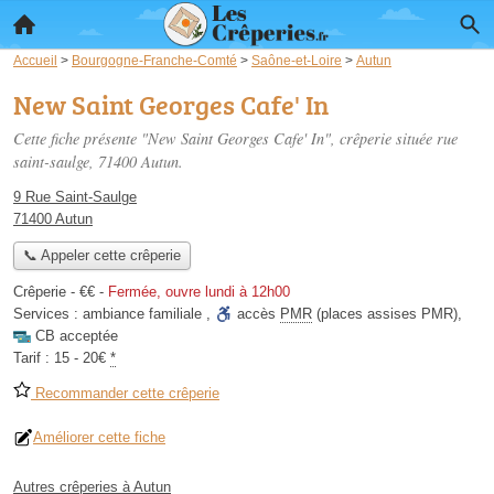
Accueil
>
Bourgogne-Franche-Comté
>
Saône-et-Loire
>
Autun
New Saint Georges Cafe' In
Cette fiche présente "New Saint Georges Cafe' In", crêperie située
rue
saint-saulge
, 71400 Autun.
9 Rue Saint-Saulge
71400 Autun
📞 Appeler cette crêperie
Crêperie -
€€
-
Fermée, ouvre lundi à 12h00
Services :
ambiance familiale
,
accès
PMR
(places assises PMR)
,
CB acceptée
Tarif :
15 - 20€
*
Recommander cette crêperie
Améliorer cette fiche
Autres crêperies à Autun