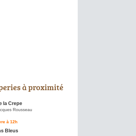
peries à proximité
de la Crepe
acques Rousseau
re à 12h
ns Bleus