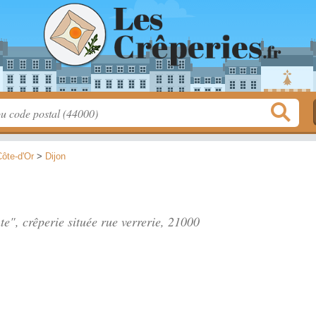
ôte-d'Or
>
Dijon
te", crêperie située
rue verrerie
, 21000