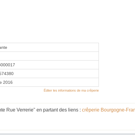
ante
8000017
574380
re 2016
Éditer les informations de ma crêperie
te Rue Verrerie" en partant des liens :
crêperie Bourgogne-Fr