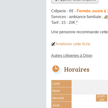
Crêperie -
€€
-
Fermée, ouvre à
Services :
ambiance familiale
,
Tarif :
15 - 20€
*
Une personne
recommande
cette
Améliorer cette fiche
Autres crêperies à Dijon
Horaires
Lundi
Mardi
11h45 -
Mercredi
13h
Jeudi