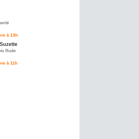
e
berté
re à 13h
Suzette
ois Rude
re à 11h