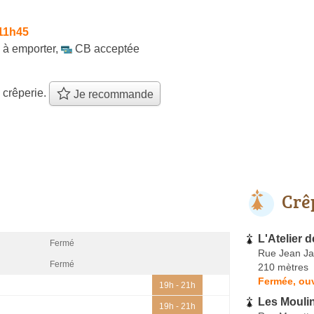
 11h45
à emporter
,
CB acceptée
 crêperie.
Je recommande
Crê
L'Atelier 
Fermé
Rue Jean J
Fermé
210 mètres
Fermée, ouv
19h - 21h
Les Mouli
19h - 21h