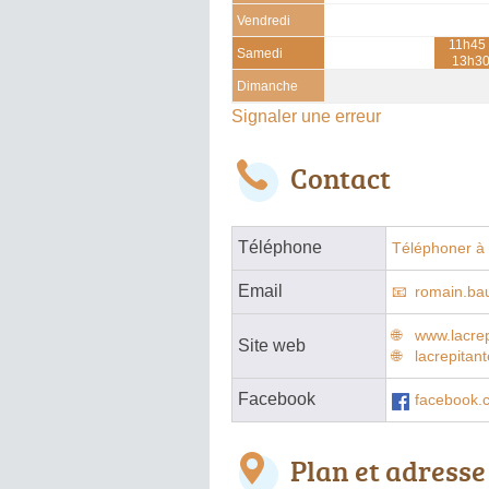
Vendredi
11h45 
Samedi
13h3
Dimanche
Signaler une erreur
Contact
Téléphone
Téléphoner à 
Email
romain.ba
www.lacre
Site web
lacrepitan
Facebook
facebook.
Plan et adresse