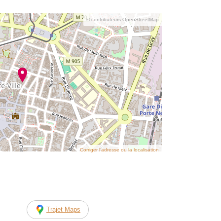
© contributeurs OpenStreetMap
Corriger l’adresse ou la localisation
Trajet Maps