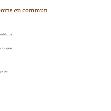
ports en commun
publique
publique
cture