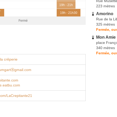
Rue Musett
19h - 21h
223 mètres
-
19h - 21h30
Amorino
0
Rue de la Li
Fermé
325 mètres
Fermée, ouv
Mon Amie 
place Franç
340 mètres
Fermée, ouv
la crêperie
umgartⓐgmail.com
pitante.com
te.eatbu.com
com/LaCrepitante21