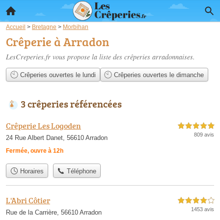
Accueil
>
Bretagne
>
Morbihan
Crêperie à Arradon
LesCreperies.fr vous propose la liste des
crêperies arradonnaises
.
Crêperies ouvertes le lundi
Crêperies ouvertes le dimanche
3 crêperies référencées
Crêperie Les Logoden
5,0 étoiles sur 5
809 avis
24 Rue Albert Danet, 56610 Arradon
Fermée, ouvre à 12h
Horaires
Téléphone
L'Abri Côtier
4,0 étoiles sur 5
1453 avis
Rue de la Carrière, 56610 Arradon