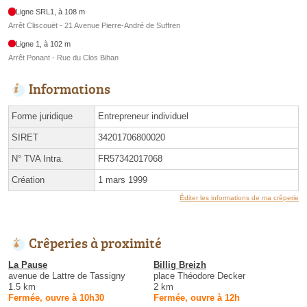
Ligne SRL1, à 108 m
Arrêt Cliscouët - 21 Avenue Pierre-André de Suffren
Ligne 1, à 102 m
Arrêt Ponant - Rue du Clos Bihan
Informations
Forme juridique
Entrepreneur individuel
SIRET
34201706800020
N° TVA Intra.
FR57342017068
Création
1 mars 1999
Éditer les informations de ma crêperie
Crêperies à proximité
La Pause
Billig Breizh
avenue de Lattre de Tassigny
place Théodore Decker
1.5 km
2 km
Fermée, ouvre à 10h30
Fermée, ouvre à 12h