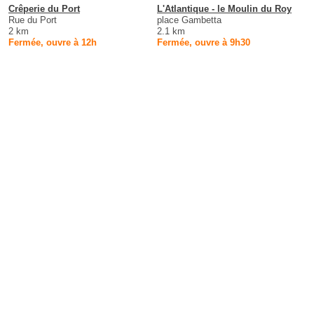
Crêperie du Port
L'Atlantique - le Moulin du Roy
Rue du Port
place Gambetta
2 km
2.1 km
Fermée, ouvre à 12h
Fermée, ouvre à 9h30