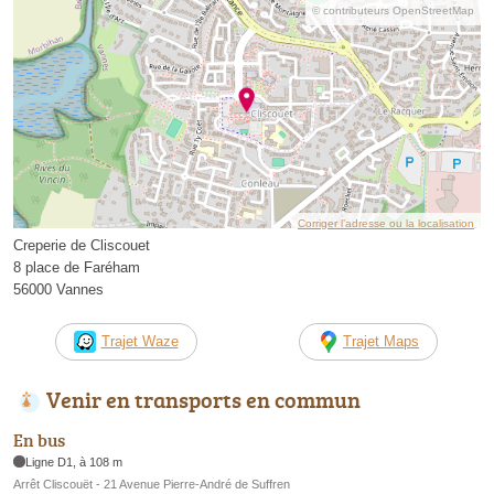
© contributeurs OpenStreetMap
Corriger l’adresse ou la localisation
Creperie de Cliscouet
8 place de Faréham
56000 Vannes
Trajet Waze
Trajet Maps
Venir en transports en commun
En bus
Ligne D1, à 108 m
Arrêt Cliscouët - 21 Avenue Pierre-André de Suffren