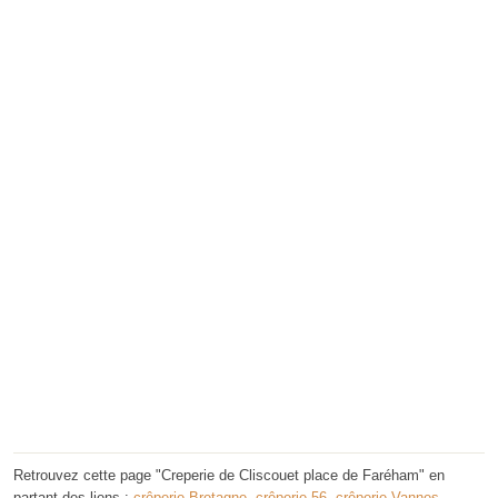
Retrouvez cette page "Creperie de Cliscouet place de Faréham" en
partant des liens :
crêperie Bretagne
,
crêperie 56
,
crêperie Vannes
.