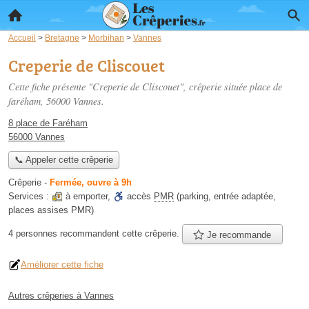
Accueil
>
Bretagne
>
Morbihan
>
Vannes
Creperie de Cliscouet
Cette fiche présente "Creperie de Cliscouet", crêperie située
place de
faréham
, 56000 Vannes.
8 place de Faréham
56000 Vannes
📞 Appeler cette crêperie
Crêperie
-
Fermée, ouvre à 9h
Services :
à emporter
,
accès
PMR
(parking, entrée adaptée,
places assises PMR)
4 personnes
recommandent
cette crêperie.
Je recommande
Améliorer cette fiche
Autres crêperies à Vannes