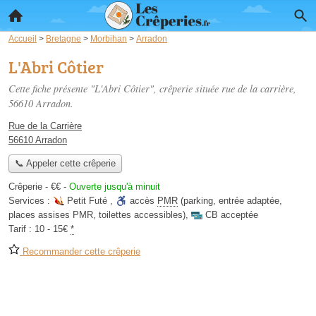
Accueil
>
Bretagne
>
Morbihan
>
Arradon
L'Abri Côtier
Cette fiche présente "L'Abri Côtier", crêperie située
rue de la carrière
,
56610 Arradon.
Rue de la Carrière
56610 Arradon
📞 Appeler cette crêperie
Crêperie -
€€
-
Ouverte jusqu'à minuit
Services :
Petit Futé
,
accès
PMR
(parking, entrée adaptée,
places assises PMR, toilettes accessibles)
,
CB acceptée
Tarif :
10 - 15€
*
Recommander cette crêperie