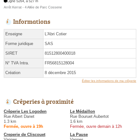
Ligne S264, à 527 m
Arrêt Kerrat - 4 Allée de Parc Cossene
Informations
Enseigne
L'Abri Cotier
Forme juridique
SAS
SIRET
81512800400018
N° TVA Intra.
FR56815128004
Création
8 décembre 2015
Éditer les informations de ma crêperie
Crêperies à proximité
Crêperie Les Logoden
Le Médaillon
Rue Albert Danet
Rue Bouruet Aubertot
1.3 km
1.6 km
Fermée, ouvre à 19h
Fermée, ouvre demain à 12h
Creperie de Cliscouet
La Pause
Vannes
Vannes