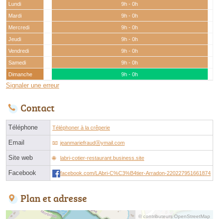
Lundi
9h - 0h
Mardi
9h - 0h
Mercredi
9h - 0h
Jeudi
9h - 0h
Vendredi
9h - 0h
Samedi
9h - 0h
Dimanche
9h - 0h
Signaler une erreur
Contact
Téléphone
Téléphoner à la crêperie
Email
jeanmariefraudⓐymail.com
Site web
labri-cotier-restaurant.business.site
Facebook
facebook.com/LAbri-C%C3%B4tier-Arradon-220227951661874
Plan et adresse
© contributeurs OpenStreetMap