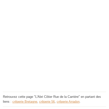
Retrouvez cette page "L'Abri Côtier Rue de la Carrière" en partant des
liens :
crêperie Bretagne
,
crêperie 56
,
crêperie Arradon
.