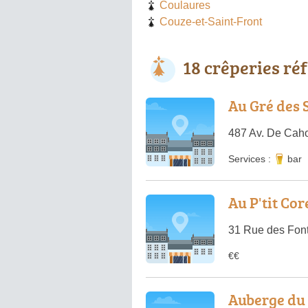
Coulaures
Couze-et-Saint-Front
18 crêperies ré
Au Gré des 
487 Av. De Caho
Services :
bar
Au P'tit Co
31 Rue des Fon
€€
Auberge du