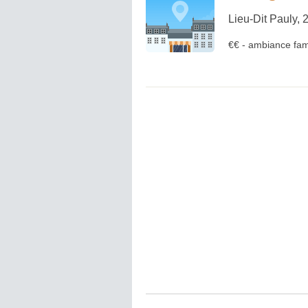
Lieu-Dit Pauly,
€€
-
ambiance fami