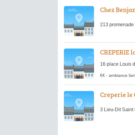
Chez Benja
213 promenade 
CREPERIE l
16 place Louis 
€€
-
ambiance fami
Creperie le
3 Lieu-Dit Saint