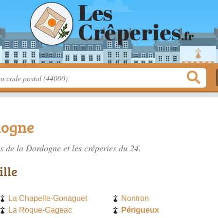
dogne
es de la Dordogne
et les crêperies du 24.
ille
La Chapelle-Gonaguet
Nontron
La Roque-Gageac
Périgueux