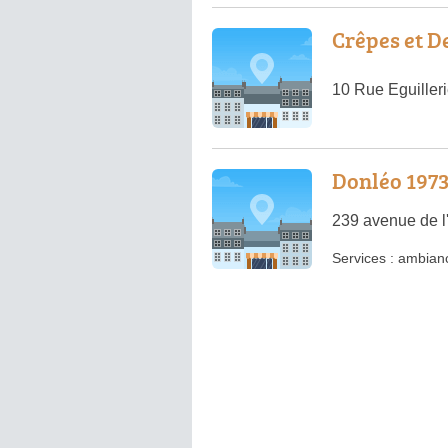
Crêpes et D
10 Rue Eguiller
Donléo 197
239 avenue de l
Services :
ambianc