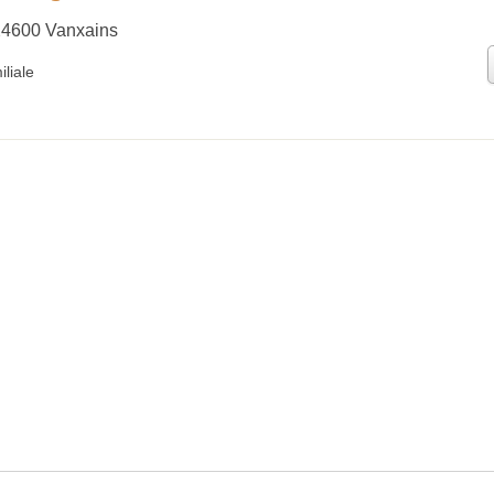
 24600 Vanxains
liale