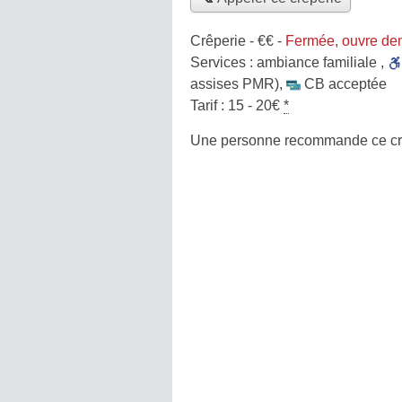
Crêperie -
€€
-
Fermée, ouvre de
Services :
ambiance familiale
,
assises PMR)
,
CB acceptée
Tarif :
15 - 20€
*
Une personne
recommande
ce cr