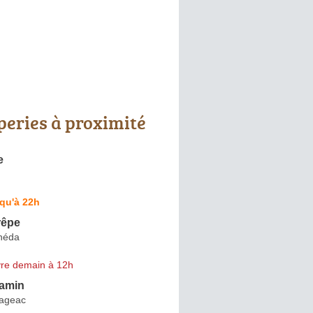
peries à proximité
e
qu'à 22h
rêpe
anéda
re demain à 12h
amin
ageac