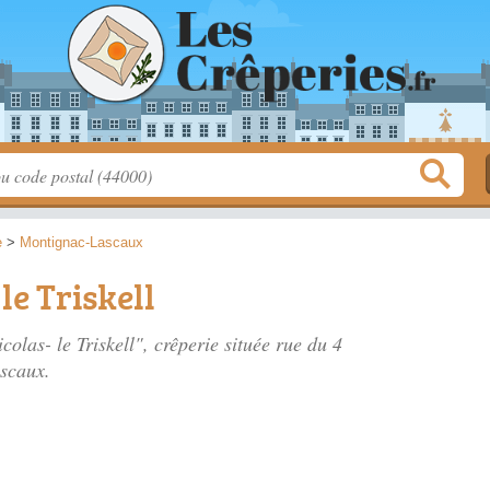
e
>
Montignac-Lascaux
le Triskell
olas- le Triskell", crêperie située
rue du 4
scaux.