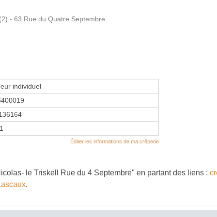
2) - 63 Rue du Quatre Septembre
eur individuel
6400019
136164
11
Éditer les informations de ma crêperie
olas- le Triskell Rue du 4 Septembre" en partant des liens :
cr
Lascaux
.