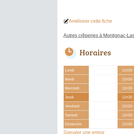
Améliorer cette fiche
Autres crêperies à Montignac-La
Horaires
Lundi
11h30 
Mardi
11h30 
Mercredi
11h30 
Jeudi
11h30 
Vendredi
11h30 
Samedi
11h30 
Dimanche
11h30 
Signaler une erreur