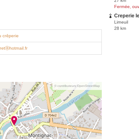
27 km
Fermée, ouv
Creperie l
Limeuil
28 km
 crêperie
iretⓐhotmail.fr
© contributeurs OpenStreetMap