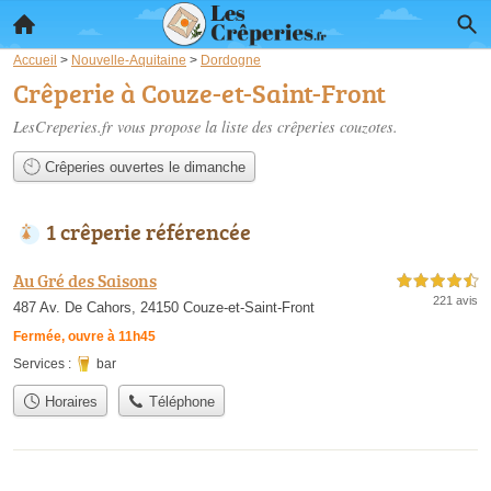
Accueil
>
Nouvelle-Aquitaine
>
Dordogne
Crêperie à Couze-et-Saint-Front
LesCreperies.fr vous propose la liste des
crêperies couzotes
.
Crêperies ouvertes le dimanche
1 crêperie référencée
Au Gré des Saisons
4,5 étoiles sur 5
221 avis
487 Av. De Cahors, 24150 Couze-et-Saint-Front
Fermée, ouvre à 11h45
Services :
bar
Horaires
Téléphone