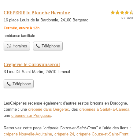
CREPERIE la Blanche Hermine
4,5 étoiles sur 5
636 avis
16 place Louis de la Bardonnie, 24100 Bergerac
Fermée, ouvre à 12h
ambiance familiale
Horaires
Téléphone
Creperie le Caravanserail
3 Lieu-Dit Saint Martin, 24510 Limeuil
Téléphone
LesCrêperies recense également d'autres restos bretons en Dordogne,
comme : une
crêperie dans Bergerac
, des
crêperies à Sarlat-la-Canéda
,
une
crêperie sur Périgueux
.
Retrouvez cette page "
crêperie Couze-et-Saint-Front
" à l'aide des liens :
crêperie Nouvelle-Aquitaine
,
crêperie 24
,
crêperie Couze-et-Saint-Front
.