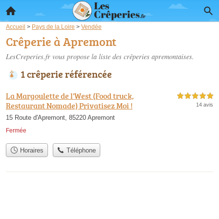
Accueil
>
Pays de la Loire
>
Vendée
Crêperie à Apremont
LesCreperies.fr vous propose la liste des
crêperies apremontaises
.
1 crêperie référencée
La Margoulette de l'West (Food truck,
5,0 étoiles sur 5
Restaurant Nomade) Privatisez Moi !
14 avis
15 Route d'Apremont, 85220 Apremont
Fermée
Horaires
Téléphone