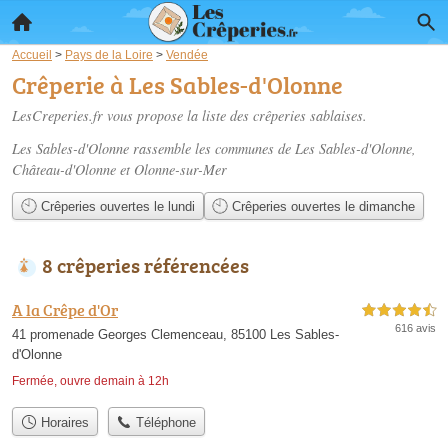
Accueil
>
Pays de la Loire
>
Vendée
Crêperie à Les Sables-d'Olonne
LesCreperies.fr vous propose la liste des
crêperies sablaises
.
Les Sables-d'Olonne rassemble les communes de Les Sables-d'Olonne,
Château-d'Olonne et Olonne-sur-Mer
Crêperies ouvertes le lundi
Crêperies ouvertes le dimanche
8 crêperies référencées
A la Crêpe d'Or
4,5 étoiles sur 5
616 avis
41 promenade Georges Clemenceau, 85100 Les Sables-
d'Olonne
Fermée, ouvre demain à 12h
Horaires
Téléphone