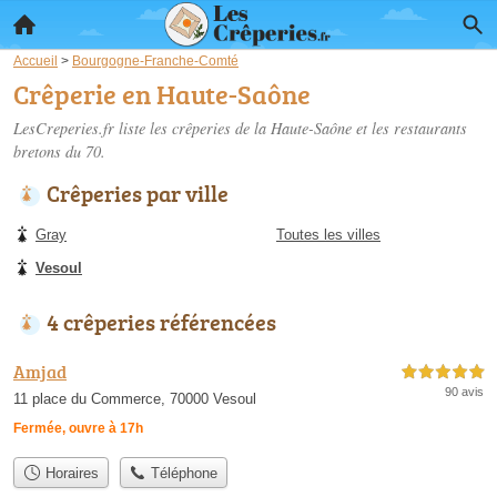
Accueil
>
Bourgogne-Franche-Comté
Crêperie en Haute-Saône
LesCreperies.fr liste les
crêperies de la Haute-Saône
et les restaurants
bretons du 70.
Crêperies par ville
Gray
Toutes les villes
Vesoul
4 crêperies référencées
Amjad
5,0 étoiles sur 5
90 avis
11 place du Commerce, 70000 Vesoul
Fermée, ouvre à 17h
Horaires
Téléphone