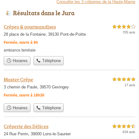
Consulter les 3 crêperies de la Haute-Marne
Résultats dans le Jura
Crêpes & gourmandises
4,0 étoiles sur 5
705 avis
28 place de la Fontaine, 39130 Pont-de-Poitte
Fermée, ouvre à 9h
ambiance familiale
Horaires
Téléphone
Master Crêpe
5,0 étoiles sur 5
17 avis
3 chemin de Paule, 39570 Gevingey
Fermée, ouvre à 18h30
Horaires
Téléphone
Crêperie des Délices
4,5 étoiles sur 5
634 avis
24 Rue Perrin, 39000 Lons-le-Saunier