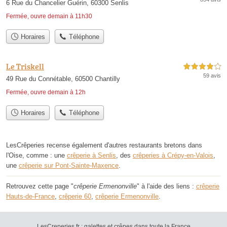
6 Rue du Chancelier Guérin, 60300 Senlis
Fermée, ouvre demain à 11h30
Horaires
Téléphone
Le Triskell
4,0 étoiles sur 5
59 avis
49 Rue du Connétable, 60500 Chantilly
Fermée, ouvre demain à 12h
Horaires
Téléphone
LesCrêperies recense également d'autres restaurants bretons dans
l'Oise, comme : une
crêperie à Senlis
, des
crêperies à Crépy-en-Valois
,
une
crêperie sur Pont-Sainte-Maxence
.
Retrouvez cette page "
crêperie Ermenonville
" à l'aide des liens :
crêperie
Hauts-de-France
,
crêperie 60
,
crêperie Ermenonville
.
LesCreperies.fr : galettes et crêpes dans toute la France