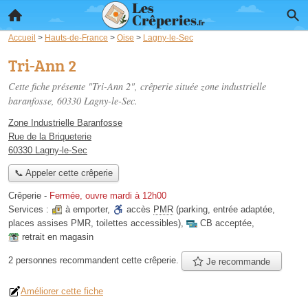
Accueil
>
Hauts-de-France
>
Oise
>
Lagny-le-Sec
Tri-Ann 2
Cette fiche présente "Tri-Ann 2", crêperie située
zone industrielle
baranfosse
, 60330 Lagny-le-Sec.
Zone Industrielle Baranfosse
Rue de la Briqueterie
60330 Lagny-le-Sec
📞 Appeler cette crêperie
Crêperie
-
Fermée, ouvre mardi à 12h00
Services :
à emporter
,
accès
PMR
(parking, entrée adaptée,
places assises PMR, toilettes accessibles)
,
CB acceptée
,
retrait en magasin
2 personnes
recommandent
cette crêperie.
Je recommande
Améliorer cette fiche