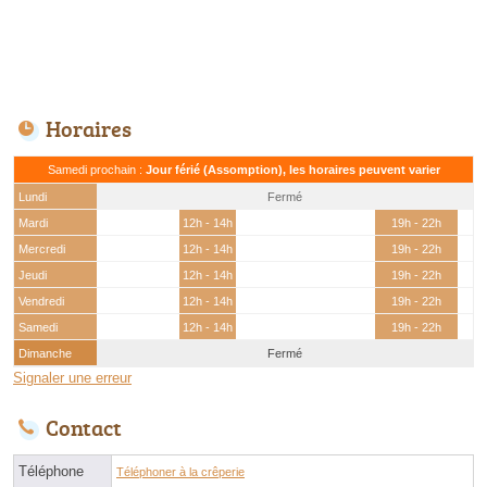
Horaires
Samedi prochain :
Jour férié (Assomption), les horaires peuvent varier
Lundi
Fermé
Mardi
12h - 14h
19h - 22h
Mercredi
12h - 14h
19h - 22h
Jeudi
12h - 14h
19h - 22h
Vendredi
12h - 14h
19h - 22h
Samedi
12h - 14h
19h - 22h
Dimanche
Fermé
Signaler une erreur
Contact
Téléphone
Téléphoner à la crêperie