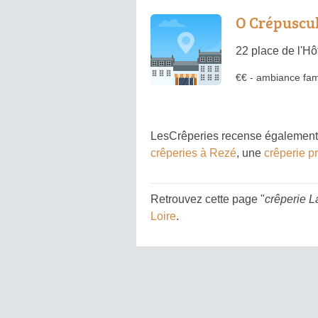
O Crépuscu
22 place de l'Hô
€€
-
ambiance fami
LesCrêperies recense également 
crêperies à Rezé
, une
crêperie p
Retrouvez cette page "
crêperie L
Loire
.