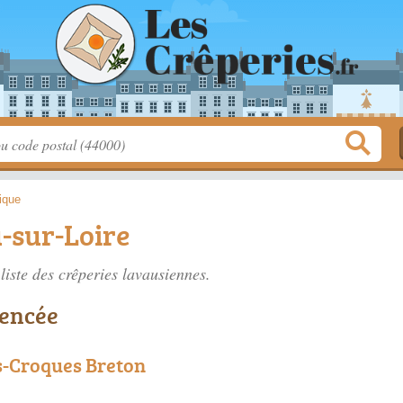
tique
-sur-Loire
liste des
crêperies lavausiennes
.
rencée
s-Croques Breton