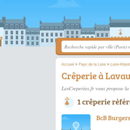
Accueil
>
Pays de la Loire
>
Loire-Atlan
Crêperie à Lavau
LesCreperies.fr vous propose la 
1 crêperie réfé
BcB Burger