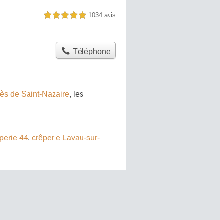
1034 avis
5,0 étoiles sur 5
Téléphone
rès de Saint-Nazaire
, les
perie 44
,
crêperie Lavau-sur-