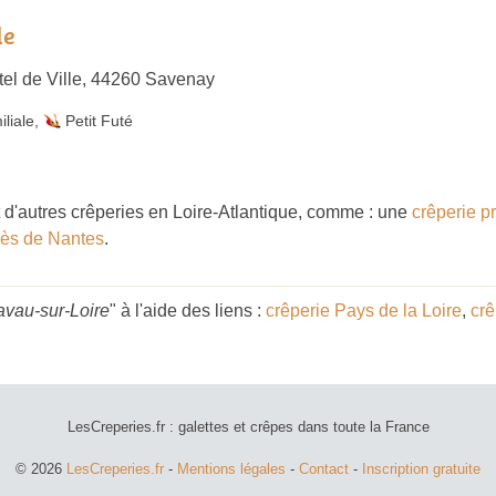
le
tel de Ville, 44260 Savenay
liale
,
Petit Futé
d'autres crêperies en Loire-Atlantique, comme : une
crêperie p
rès de Nantes
.
avau-sur-Loire
" à l'aide des liens :
crêperie Pays de la Loire
,
crê
LesCreperies.fr : galettes et crêpes dans toute la France
© 2026
LesCreperies.fr
-
Mentions légales
-
Contact
-
Inscription gratuite