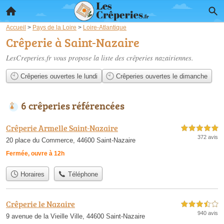
Accueil
>
Pays de la Loire
>
Loire-Atlantique
Crêperie à Saint-Nazaire
LesCreperies.fr vous propose la liste des
crêperies nazairiennes
.
Crêperies ouvertes le lundi
Crêperies ouvertes le dimanche
6 crêperies référencées
Crêperie Armelle Saint-Nazaire
5,0 étoiles sur 5
372 avis
20 place du Commerce, 44600 Saint-Nazaire
Fermée, ouvre à 12h
Horaires
Téléphone
Crêperie le Nazaire
3,5 étoiles sur 5
940 avis
9 avenue de la Vieille Ville, 44600 Saint-Nazaire