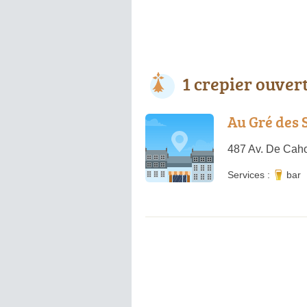
1 crepier ouver
Au Gré des 
487 Av. De Caho
Services :
bar