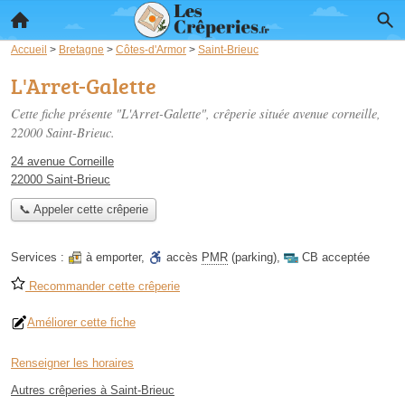
Accueil
>
Bretagne
>
Côtes-d'Armor
>
Saint-Brieuc
L'Arret-Galette
Cette fiche présente "L'Arret-Galette", crêperie située
avenue corneille
,
22000 Saint-Brieuc.
24 avenue Corneille
22000 Saint-Brieuc
📞 Appeler cette crêperie
Services :
à emporter
,
accès
PMR
(parking)
,
CB acceptée
Recommander cette crêperie
Améliorer cette fiche
Renseigner les horaires
Autres crêperies à Saint-Brieuc