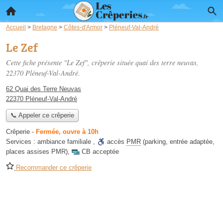
Accueil
>
Bretagne
>
Côtes-d'Armor
>
Pléneuf-Val-André
Le Zef
Cette fiche présente "Le Zef", crêperie située
quai des terre neuvas
,
22370 Pléneuf-Val-André.
62 Quai des Terre Neuvas
22370 Pléneuf-Val-André
📞 Appeler ce crêperie
Crêperie
-
Fermée, ouvre à 10h
Services :
ambiance familiale
,
accès
PMR
(parking, entrée adaptée,
places assises PMR)
,
CB acceptée
Recommander ce crêperie