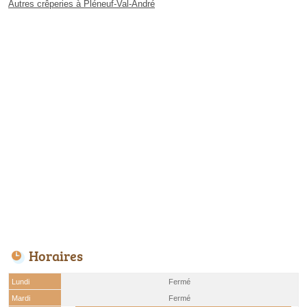
Autres crêperies à Pléneuf-Val-André
Horaires
Lundi
Fermé
Mardi
Fermé