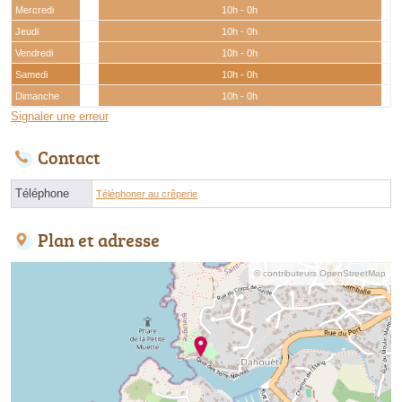
Mercredi
10h - 0h
Jeudi
10h - 0h
Vendredi
10h - 0h
Samedi
10h - 0h
Dimanche
10h - 0h
Signaler une erreur
Contact
Téléphone
Téléphoner au crêperie
Plan et adresse
© contributeurs OpenStreetMap