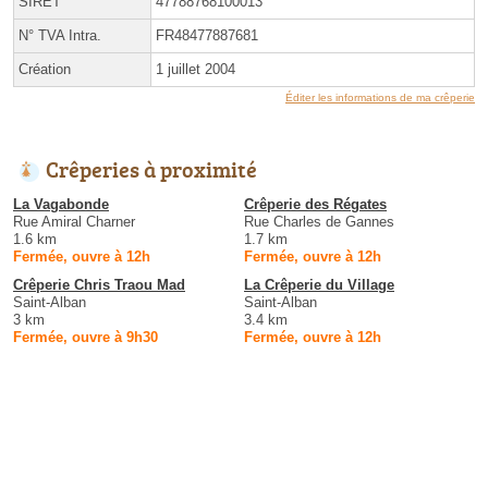
SIRET
47788768100013
N° TVA Intra.
FR48477887681
Création
1 juillet 2004
Éditer les informations de ma crêperie
Crêperies à proximité
La Vagabonde
Crêperie des Régates
Rue Amiral Charner
Rue Charles de Gannes
1.6 km
1.7 km
Fermée, ouvre à 12h
Fermée, ouvre à 12h
Crêperie Chris Traou Mad
La Crêperie du Village
Saint-Alban
Saint-Alban
3 km
3.4 km
Fermée, ouvre à 9h30
Fermée, ouvre à 12h