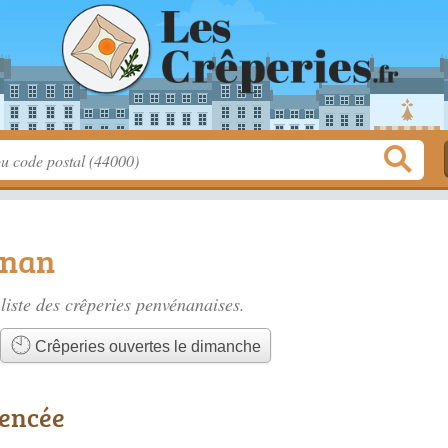
énan
liste des
crêperies penvénanaises
.
Crêperies ouvertes le dimanche
rencée