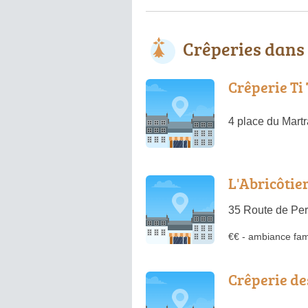
Crêperies dans
Crêperie Ti
4 place du Mart
L'Abricôtie
35 Route de Pe
€€
-
ambiance fami
Crêperie de