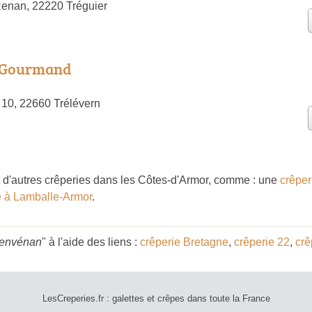
enan, 22220 Tréguier
 Gourmand
10, 22660 Trélévern
d'autres crêperies dans les Côtes-d'Armor, comme : une
crêper
e à Lamballe-Armor
.
Penvénan
" à l'aide des liens :
crêperie Bretagne
,
crêperie 22
,
crê
LesCreperies.fr : galettes et crêpes dans toute la France