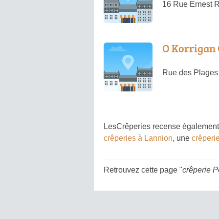
16 Rue Ernest R
O Korrigan
Rue des Plages 
LesCrêperies recense également 
crêperies à Lannion
, une
crêperi
Retrouvez cette page "
crêperie 