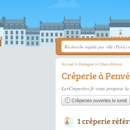
Accueil
>
Bretagne
>
Côtes-d'Armor
Crêperie à Penv
LesCreperies.fr vous propose la 
Crêperies ouvertes le lundi
1 crêperie réfé