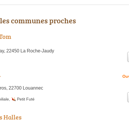
 les communes proches
 Tom
ray, 22450 La Roche-Jaudy
r
Ouv
rros, 22700 Louannec
liale
,
Petit Futé
s Halles