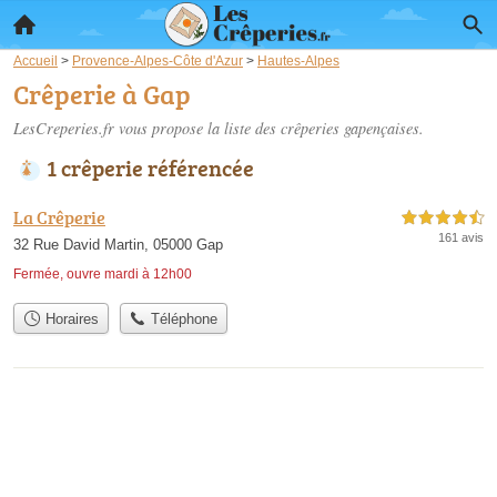
Accueil
>
Provence-Alpes-Côte d'Azur
>
Hautes-Alpes
Crêperie à Gap
LesCreperies.fr vous propose la liste des
crêperies gapençaises
.
1 crêperie référencée
La Crêperie
4,5 étoiles sur 5
161 avis
32 Rue David Martin, 05000 Gap
Fermée, ouvre mardi à 12h00
Horaires
Téléphone