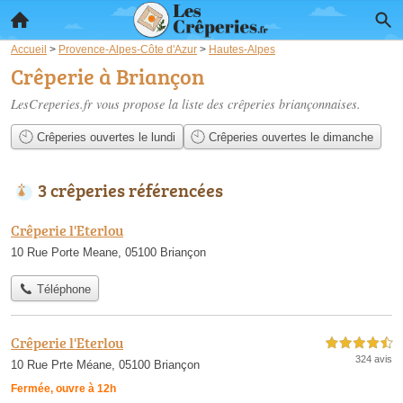
Accueil
>
Provence-Alpes-Côte d'Azur
>
Hautes-Alpes
Crêperie à Briançon
LesCreperies.fr vous propose la liste des
crêperies briançonnaises
.
Crêperies ouvertes le lundi
Crêperies ouvertes le dimanche
3 crêperies référencées
Crêperie l'Eterlou
10 Rue Porte Meane, 05100 Briançon
Téléphone
Crêperie l'Eterlou
4,5 étoiles sur 5
324 avis
10 Rue Prte Méane, 05100 Briançon
Fermée, ouvre à 12h