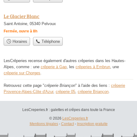
Le Glacier Blanc
Saint Antoine, 05340 Pelvoux
Fermée, ouvre à 8h
Horaires
Téléphone
LesCrêperies recense également d'autres crêperies dans les Hautes-
Alpes, comme : une
crêperie à Gap
, les
crêperies à Embrun
, une
crêperie sur Chorges
.
Retrouvez cette page "
crêperie Briançon
" à l'aide des liens :
crêperie
Provence-Alpes-Côte d'Azur
,
crêperie 05
,
crêperie Briançon
.
LesCreperies.fr : galettes et crêpes dans toute la France
© 2026
LesCreperies.fr
Mentions légales
-
Contact
-
Inscription gratuite