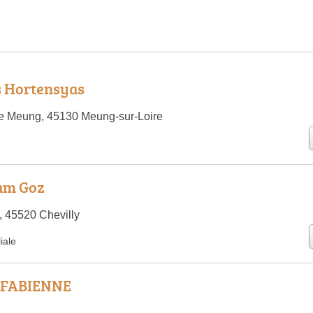
s Hortensyas
e Meung, 45130 Meung-sur-Loire
am Goz
, 45520 Chevilly
iale
 FABIENNE