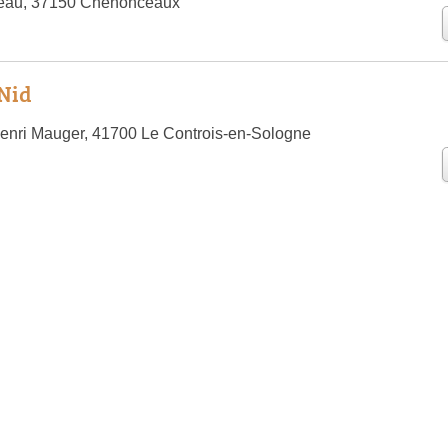
eau, 37150 Chenonceaux
 Nid
enri Mauger, 41700 Le Controis-en-Sologne