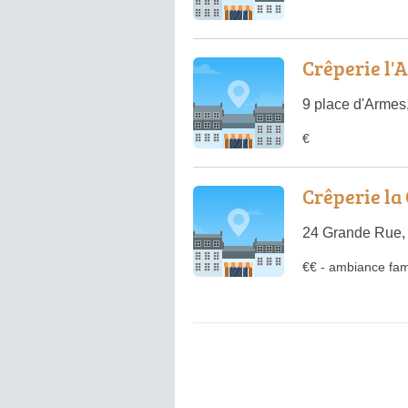
Crêperie l'
9 place d'Armes
€
Crêperie la
24 Grande Rue, 
€€
-
ambiance fami