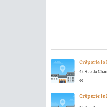
Crêperie le 
42 Rue du Cha
€€
Crêperie le