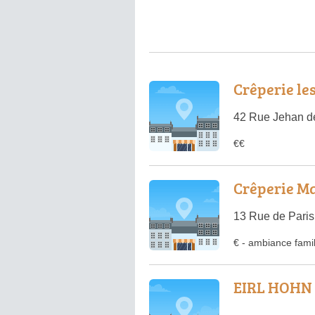
Crêperie le
42 Rue Jehan d
€€
Crêperie M
13 Rue de Paris
€
-
ambiance famil
EIRL HOHN