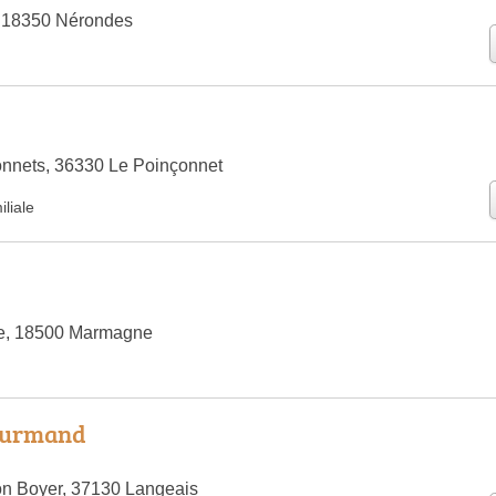
 18350 Nérondes
nnets, 36330 Le Poinçonnet
liale
re, 18500 Marmagne
Gourmand
on Boyer, 37130 Langeais