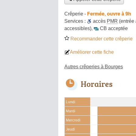
Crêperie
-
Fermée, ouvre à 9h
Services :
accès
PMR
(entrée 
accessibles)
,
CB acceptée
Recommander cette crêperie
Améliorer cette fiche
Autres crêperies à Bourges
Horaires
Lundi
Mardi
Mercredi
Jeudi