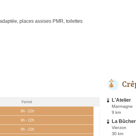
adaptée, places assises PMR, toilettes
Crê
L'Atelier
Fermé
Marmagne
9h - 22h
9 km
9h - 22h
La Bûcher
Vierzon
9h - 22h
30 km