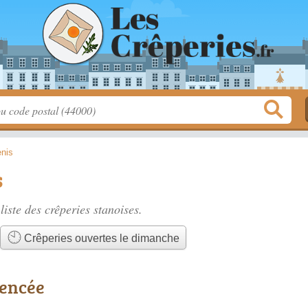
enis
s
liste des
crêperies stanoises
.
Crêperies ouvertes le dimanche
rencée