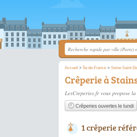
Accueil
>
Île-de-France
>
Seine-Saint-D
Crêperie à Stain
LesCreperies.fr vous propose la 
Crêperies ouvertes le lundi
1 crêperie réfé