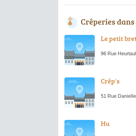
Crêperies dans
Le petit bre
96 Rue Heurtault
Crêp's
51 Rue Daniell
Hu