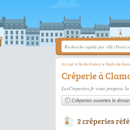
Accueil
>
Île-de-France
>
Hauts-de-Sein
Crêperie à Clam
LesCreperies.fr vous propose la 
Crêperies ouvertes le dima
2 crêperies réf