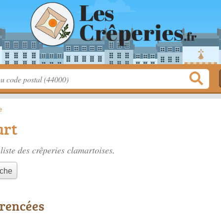
e
art
liste des
crêperies clamartoises
.
nche
érencées