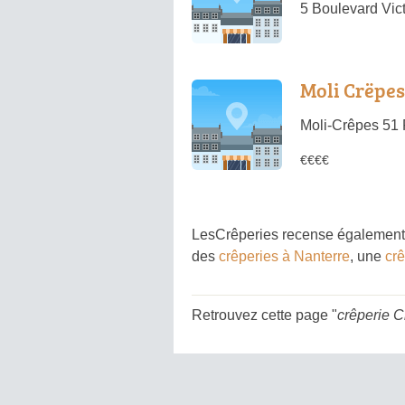
5 Boulevard Vict
Moli Crëpes
Moli-Crêpes 51 
€€€€
LesCrêperies recense également 
des
crêperies à Nanterre
, une
cr
Retrouvez cette page "
crêperie C