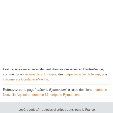
LesCrêperies recense également d'autres crêperies en Haute-Vienne,
comme : une
crêperie dans Limoges
, des
crêperies à Saint-Junien
, une
crêperie sur Condat-sur-Vienne
.
Retrouvez cette page "
crêperie Eymoutiers
" à l'aide des liens :
crêperie
Nouvelle-Aquitaine
,
crêperie 87
,
crêperie Eymoutiers
.
LesCreperies.fr : galettes et crêpes dans toute la France