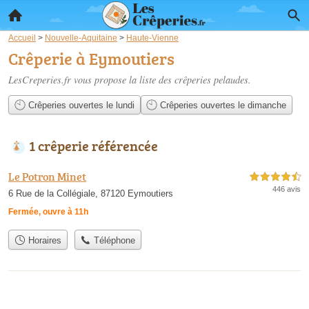
Accueil
>
Nouvelle-Aquitaine
>
Haute-Vienne
Crêperie à Eymoutiers
LesCreperies.fr vous propose la liste des
crêperies pelaudes
.
Crêperies ouvertes le lundi
Crêperies ouvertes le dimanche
1 crêperie référencée
Le Potron Minet
4,5 étoiles sur 5
446 avis
6 Rue de la Collégiale, 87120 Eymoutiers
Fermée, ouvre à 11h
Horaires
Téléphone