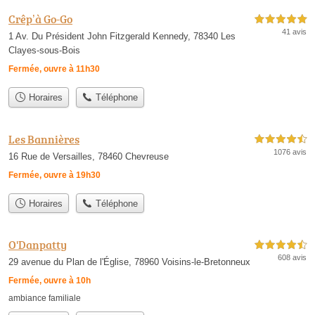
Crêp’à Go-Go
5,0 étoiles sur 5
41 avis
1 Av. Du Président John Fitzgerald Kennedy, 78340 Les
Clayes-sous-Bois
Fermée, ouvre à 11h30
Horaires
Téléphone
Les Bannières
4,5 étoiles sur 5
1076 avis
16 Rue de Versailles, 78460 Chevreuse
Fermée, ouvre à 19h30
Horaires
Téléphone
O'Danpatty
4,5 étoiles sur 5
608 avis
29 avenue du Plan de l'Église, 78960 Voisins-le-Bretonneux
Fermée, ouvre à 10h
ambiance familiale