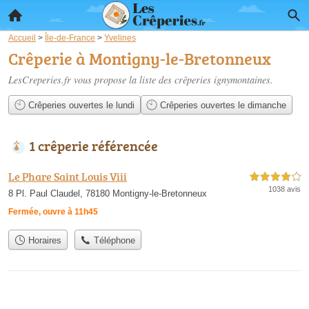
Accueil
>
Île-de-France
>
Yvelines
Crêperie à Montigny-le-Bretonneux
LesCreperies.fr vous propose la liste des
crêperies ignymontaines
.
Crêperies ouvertes le lundi
Crêperies ouvertes le dimanche
1 crêperie référencée
Le Phare Saint Louis Viii
4,0 étoiles sur 5
1038 avis
8 Pl. Paul Claudel, 78180 Montigny-le-Bretonneux
Fermée, ouvre à 11h45
Horaires
Téléphone