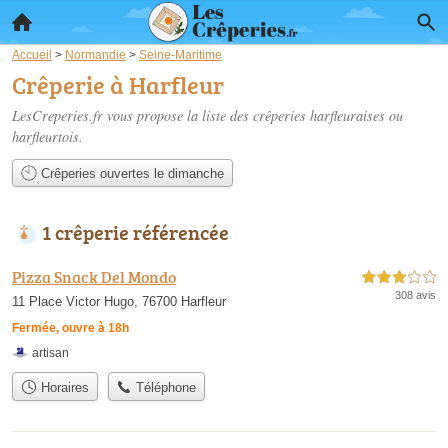
Accueil
>
Normandie
>
Seine-Maritime
Crêperie à Harfleur
LesCreperies.fr vous propose la liste des
crêperies harfleuraises ou
harfleurtois
.
Crêperies ouvertes le dimanche
1 crêperie référencée
Pizza Snack Del Mondo
3,0 étoiles sur 5
308 avis
11 Place Victor Hugo, 76700 Harfleur
Fermée, ouvre à 18h
artisan
Horaires
Téléphone