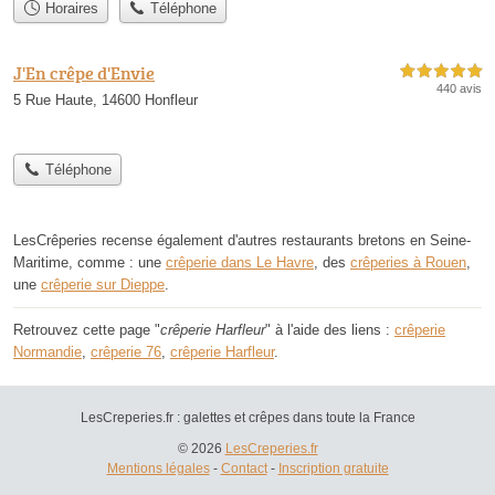
Horaires
Téléphone
J'En crêpe d'Envie
5,0 étoiles sur 5
440 avis
5 Rue Haute, 14600 Honfleur
Téléphone
LesCrêperies recense également d'autres restaurants bretons en Seine-
Maritime, comme : une
crêperie dans Le Havre
, des
crêperies à Rouen
,
une
crêperie sur Dieppe
.
Retrouvez cette page "
crêperie Harfleur
" à l'aide des liens :
crêperie
Normandie
,
crêperie 76
,
crêperie Harfleur
.
LesCreperies.fr : galettes et crêpes dans toute la France
© 2026
LesCreperies.fr
Mentions légales
-
Contact
-
Inscription gratuite