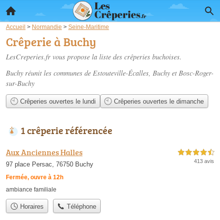
Accueil
>
Normandie
>
Seine-Maritime
Crêperie à Buchy
LesCreperies.fr vous propose la liste des
crêperies buchoises
.
Buchy réunit les communes de Estouteville-Écalles, Buchy et Bosc-Roger-
sur-Buchy
Crêperies ouvertes le lundi
Crêperies ouvertes le dimanche
1 crêperie référencée
Aux Anciennes Halles
4,5 étoiles sur 5
413 avis
97 place Persac, 76750 Buchy
Fermée, ouvre à 12h
ambiance familiale
Horaires
Téléphone