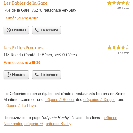
Les Tables de la Gare
4,5 étoiles sur 5
608 avis
Rue de la Gare, 76270 Neufchâtel-en-Bray
Fermée, ouvre à 10h
Horaires
Téléphone
Les P'tites Pommes
4,0 étoiles sur 5
470 avis
118 Rue du Comté de Béarn, 76690 Clères
Fermée, ouvre à 9h30
Horaires
Téléphone
LesCrêperies recense également d'autres restaurants bretons en Seine-
Maritime, comme : une
crêperie à Rouen
, des
crêperies à Dieppe
, une
crêperie à Le Havre
.
Retrouvez cette page "
crêperie Buchy
" à l'aide des liens :
crêperie
Normandie
,
crêperie 76
,
crêperie Buchy
.