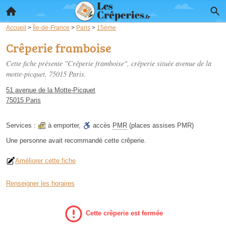
Accueil
>
Île-de-France
>
Paris
>
15ème
Crêperie framboise
Cette fiche présente "Crêperie framboise", crêperie située
avenue de la
motte-picquet
, 75015 Paris.
51 avenue de la Motte-Picquet
75015 Paris
Services :
à emporter
,
accès
PMR
(places assises PMR)
Une personne
avait recommandé
cette crêperie.
Améliorer cette fiche
Renseigner les horaires
Cette crêperie est fermée